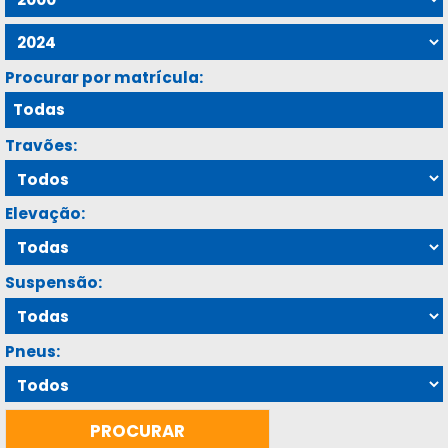
Procurar por matrícula:
Travões:
Elevação:
Suspensão:
Pneus: