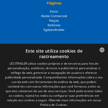
Páginas
Inicio
Rede Comercial
Peças
Notícias
EgaLecitrailer
Términos legales
Este site utiliza cookies de
Aviso legal
rastreamento
Política de privacidade
Política de cookies
SPANISH
LECITRAILER utiliza cookies próprios e de terceiros para fins de
Condições Gerais de Venda
personalização, analíticos, técnicos e publicitários para analisar o
ENGLISH
Gerenciar cookies
tráfego da web, gerenciar a navegação do usuário e oferecer
publicidade personalizada. Compartilhamos informações sobre o seu
FRENCH
uso da web com ferramentas de análise da web, que podem
combiná-las com outras informações que você forneceu a eles ou
Contacto
ITALIAN
que eles coletaram do uso de seus serviços. Você pode aceitar todos
os cookies, rejeitá-los todos ou configurar suas preferências em
Camino de los Huertos, S/N. Apdo 100
PORTUGUESE
relação aos cookies a seguir.
Obtendo mais informações em nossa
50620 - Casetas (Zaragoza) SPAIN
Política de Cookies.