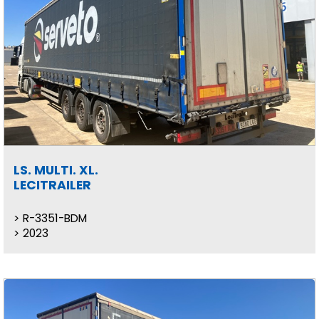
LS. MULTI. XL.
LECITRAILER
R-3351-BDM
2023