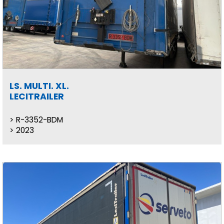
LS. MULTI. XL.
LECITRAILER
R-3352-BDM
2023