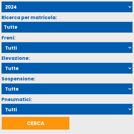
Ricerca per matricola:
Freni:
Elevazione:
Sospensione:
Pneumatici: