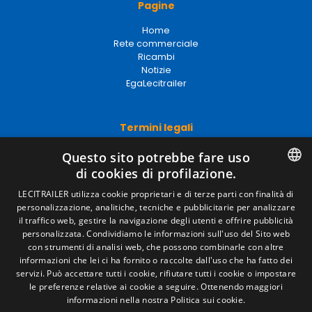
Pagine
Home
Rete commerciale
Ricambi
Notizie
EgaLecitrailer
Termini legali
Avviso legale
Questo sito potrebbe fare uso
Politiche sulla privacy
di cookies di profilazione.
Politica sui cookie
Condizioni generali di vendita
SPANISH
LECITRAILER utilizza cookie proprietari e di terze parti con finalità di
Gestire i cookie
personalizzazione, analitiche, tecniche e pubblicitarie per analizzare
ENGLISH
il traffico web, gestire la navigazione degli utenti e offrire pubblicità
personalizzata. Condividiamo le informazioni sull'uso del Sito web
FRENCH
con strumenti di analisi web, che possono combinarle con altre
Contatto
informazioni che lei ci ha fornito o raccolte dall'uso che ha fatto dei
ITALIAN
servizi. Può accettare tutti i cookie, rifiutare tutti i cookie o impostare
Camino de los Huertos, S/N. Apdo 100 .
le preferenze relative ai cookie a seguire.
Ottenendo maggiori
50620 - Casetas (Zaragoza) Spagna
PORTUGUESE
informazioni nella nostra Politica sui cookie.