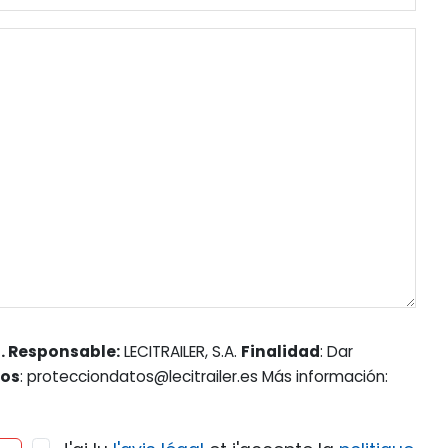
. Responsable:
LECITRAILER, S.A.
Finalidad
: Dar
hos
: protecciondatos@lecitrailer.es Más información: