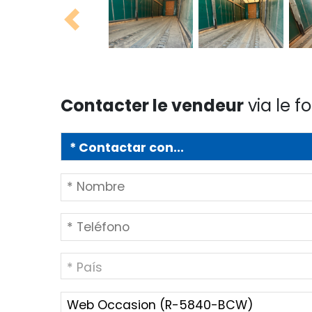
Previous
Contacter le vendeur
via le f
* País