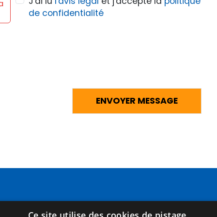
J'ai lu
l'avis légal
et j'accepte la
politique
a
de confidentialité
Pages
Termes juridiques
Ce site utilise des cookies de pistage.