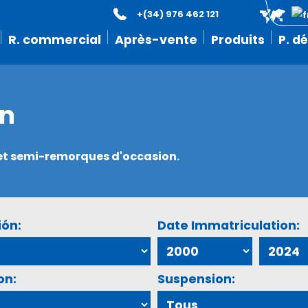
+(34) 976 462 121
R. commercial
Après-vente
Produits
P. d
on
s et semi-remorques d'occasion.
ión:
Date Immatriculation:
on:
Suspension: