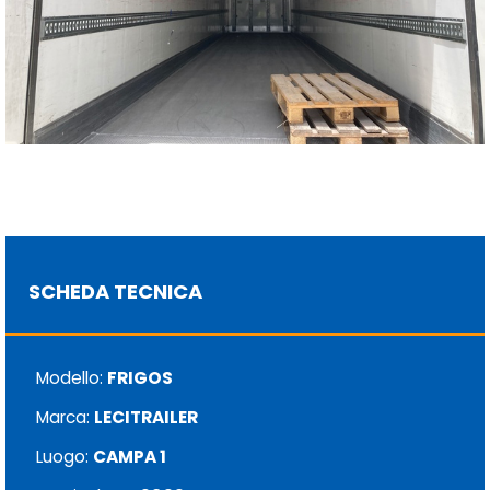
SCHEDA TECNICA
Modello:
FRIGOS
Marca:
LECITRAILER
Luogo:
CAMPA 1