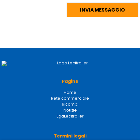
Pagine
Home
Rete commerciale
Ricambi
Notizie
EgaLecitrailer
Termini legali