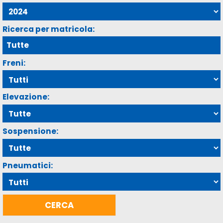
Ricerca per matricola:
Freni:
Elevazione:
Sospensione:
Pneumatici: