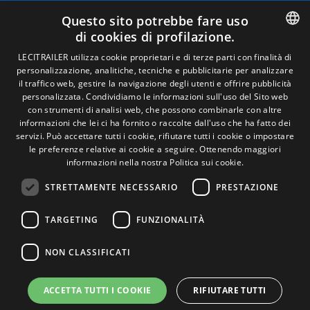
Avviso legale
Questo sito potrebbe fare uso
Politiche sulla privacy
di cookies di profilazione.
Politica sui cookie
Condizioni generali di vendita
SPANISH
LECITRAILER utilizza cookie proprietari e di terze parti con finalità di
Gestire i cookie
personalizzazione, analitiche, tecniche e pubblicitarie per analizzare
ENGLISH
il traffico web, gestire la navigazione degli utenti e offrire pubblicità
personalizzata. Condividiamo le informazioni sull'uso del Sito web
FRENCH
con strumenti di analisi web, che possono combinarle con altre
Contatto
informazioni che lei ci ha fornito o raccolte dall'uso che ha fatto dei
ITALIAN
servizi. Può accettare tutti i cookie, rifiutare tutti i cookie o impostare
Camino de los Huertos, S/N. Apdo 100 .
le preferenze relative ai cookie a seguire.
Ottenendo maggiori
50620 - Casetas (Zaragoza) Spagna
PORTUGUESE
informazioni nella nostra Politica sui cookie.
STRETTAMENTE NECESSARIO
PRESTAZIONE
+(34) 976 462 121
TARGETING
FUNZIONALITÀ
NON CLASSIFICATI
ACCETTA TUTTI I COOKIE
RIFIUTARE TUTTI
© Lecitrailer S.A. 2026