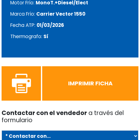
Motor Frío:
MonoT.+Diesel/Elect
Marca Frío:
Carrier Vector 1550
Fecha ATP:
01/03/2026
Thermografo:
Sí
IMPRIMIR FICHA
Contactar con el vendedor
a través del
formulario