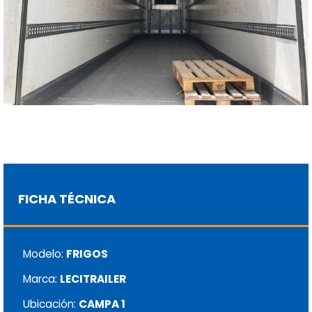
FICHA TÉCNICA
Modelo:
FRIGOS
Marca:
LECITRAILER
Ubicación:
CAMPA 1