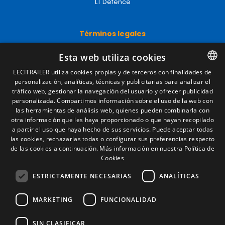
LT Defence
Términos legales
Aviso legal
Esta web utiliza cookies
Política de privacidad
Política de cookies
LECITRAILER utiliza cookies propias y de terceros con finalidades de
Condiciones generales de venta
personalización, analíticas, técnicas y publicitarias para analizar el
SPANISH
Gestionar cookies
tráfico web, gestionar la navegación del usuario y ofrecer publicidad
ENGLISH
personalizada. Compartimos información sobre el uso de la web con
las herramientas de análisis web, quienes pueden combinarla con
FRENCH
otra información que les haya proporcionado o que hayan recopilado
Contacto
a partir el uso que haya hecho de sus servicios. Puede aceptar todas
ITALIAN
las cookies, rechazarlas todas o configurar sus preferencias respecto
Camino de los Huertos, S/N. Apdo 100
de las cookies a continuación.
Más información en nuestra Política de
50620 - Casetas (Zaragoza) SPAIN
PORTUGUESE
Cookies
ESTRICTAMENTE NECESARIAS
ANALÍTICAS
+(34) 976 462 121
MARKETING
FUNCIONALIDAD
SIN CLASIFICAR