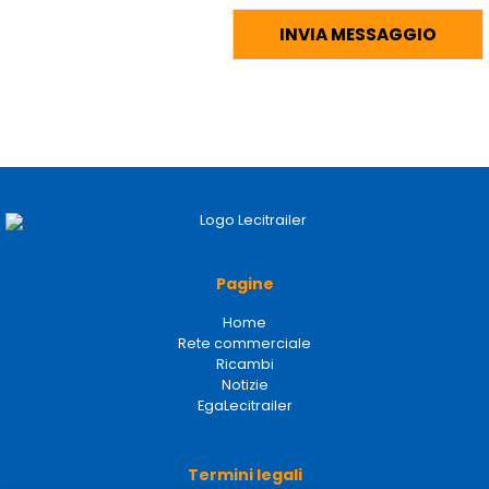
Pagine
Home
Rete commerciale
Ricambi
Notizie
EgaLecitrailer
Termini legali