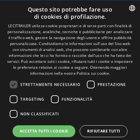
Avviso legale
Questo sito potrebbe fare uso
Politiche sulla privacy
di cookies di profilazione.
Politica sui cookie
Condizioni generali di vendita
SPANISH
LECITRAILER utilizza cookie proprietari e di terze parti con finalità di
Gestire i cookie
personalizzazione, analitiche, tecniche e pubblicitarie per analizzare
ENGLISH
il traffico web, gestire la navigazione degli utenti e offrire pubblicità
personalizzata. Condividiamo le informazioni sull'uso del Sito web
FRENCH
con strumenti di analisi web, che possono combinarle con altre
Contatto
informazioni che lei ci ha fornito o raccolte dall'uso che ha fatto dei
ITALIAN
servizi. Può accettare tutti i cookie, rifiutare tutti i cookie o impostare
Camino de los Huertos, S/N. Apdo 100 .
le preferenze relative ai cookie a seguire.
Ottenendo maggiori
50620 - Casetas (Zaragoza) Spagna
PORTUGUESE
informazioni nella nostra Politica sui cookie.
STRETTAMENTE NECESSARIO
PRESTAZIONE
+(34) 976 462 121
TARGETING
FUNZIONALITÀ
NON CLASSIFICATI
ACCETTA TUTTI I COOKIE
RIFIUTARE TUTTI
© Lecitrailer S.A. 2026