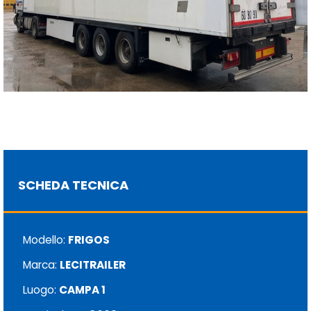
SCHEDA TECNICA
Modello:
FRIGOS
Marca:
LECITRAILER
Luogo:
CAMPA 1