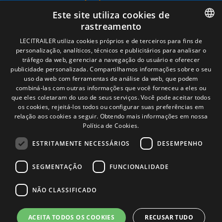
Términos legales
Este site utiliza cookies de
Aviso legal
rastreamento
Política de privacidade
Política de cookies
SPANISH
LECITRAILER utiliza cookies próprios e de terceiros para fins de
Condições Gerais de Venda
personalização, analíticos, técnicos e publicitários para analisar o
ENGLISH
Gerenciar cookies
tráfego da web, gerenciar a navegação do usuário e oferecer
publicidade personalizada. Compartilhamos informações sobre o seu
FRENCH
uso da web com ferramentas de análise da web, que podem
combiná-las com outras informações que você forneceu a eles ou
Contacto
ITALIAN
que eles coletaram do uso de seus serviços. Você pode aceitar todos
os cookies, rejeitá-los todos ou configurar suas preferências em
Camino de los Huertos, S/N. Apdo 100
PORTUGUESE
relação aos cookies a seguir.
Obtendo mais informações em nossa
50620 - Casetas (Zaragoza) SPAIN
Política de Cookies.
ESTRITAMENTE NECESSÁRIOS
DESEMPENHO
+(34) 976 462 121
SEGMENTAÇÃO
FUNCIONALIDADE
NÃO CLASSIFICADO
ACEITA TODOS OS COOKIES
RECUSAR TUDO