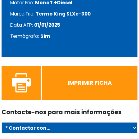
Motor Frio:
MonoT.+Diesel
Marca Frio:
Termo King SLXe-300
Data ATP:
01/01/2025
Termógrafo:
Sim
IMPRIMIR FICHA
Contacte-nos para mais informações