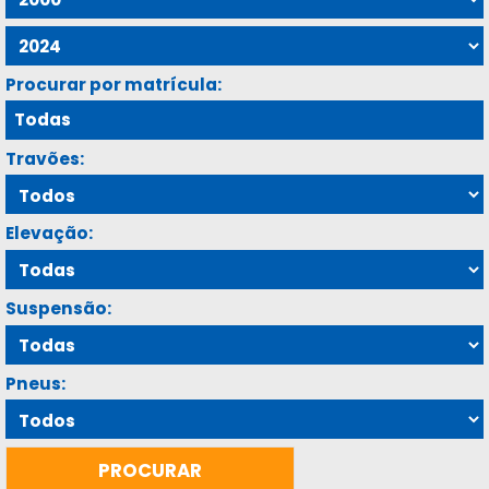
Procurar por matrícula:
Travões:
Elevação:
Suspensão:
Pneus: