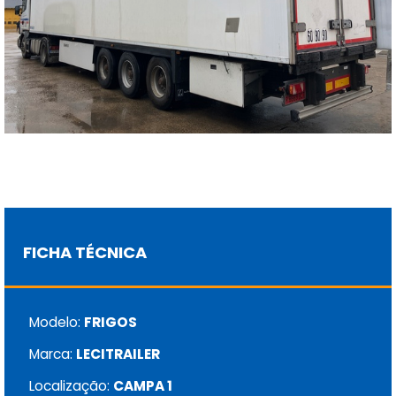
FICHA TÉCNICA
Modelo:
FRIGOS
Marca:
LECITRAILER
Localização:
CAMPA 1