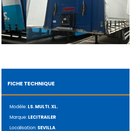
FICHE TECHNIQUE
Modèle:
LS. MULTI. XL.
Marque:
LECITRAILER
Localisation:
SEVILLA