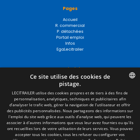
Pages
Accueil
R. commercial
P. détachées
Portail emploi
Infos
EgaLecitrailer
Termes juridiques
Ce site utilise des cookies de
Mentions Légales
pistage.
Politique de Confidentialité
Politique de Cookies
SPANISH
LECITRAILER utilise des cookies propres et de tiers à des fins de
Conditions générales de vente
personnalisation, analytiques, techniques et publicitaires afin
ENGLISH
Gérer les cookies
d’analyser le trafic web, gérer la navigation de l'utilisateur et offrir
des publicités personnalisées. Nous partageons des informations sur
FRENCH
l'emploi du site web grâce aux outils d'analyse web, qui peuvent les
associer à d'autres informations que vous leur avez fournies ou qu'ils
Contact
ITALIAN
ont recueillies lors de votre utilisation de leurs services. Vous pouvez
accepter tous les cookies, tous les refuser ou configurer vos
Camino de los Huertos, S/N. Apdo 100
PORTUGUESE