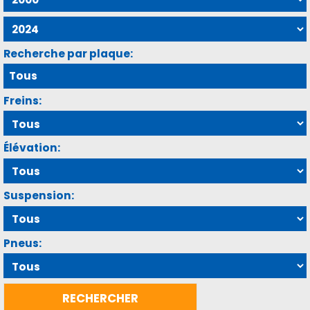
Recherche par plaque:
Freins:
Élévation:
Suspension:
Pneus: