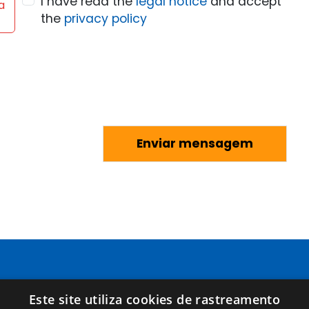
I have read the
legal notice
and accept
a
the
privacy policy
Páginas
Términos legales
Este site utiliza cookies de rastreamento