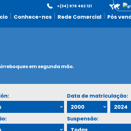
+(34) 976 462 121
icio
Conhece-nos
Rede Comercial
Pós ven
emirreboques em segunda mão.
ión:
Data de matriculação:
ão:
Suspensão: