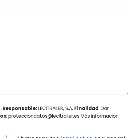
. Responsable:
LECITRAILER, S.A.
Finalidad
: Dar
hos
: protecciondatos@lecitrailer.es Más información: