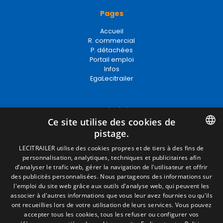
Pages
Accueil
R. commercial
P. détachées
Portail emploi
Infos
EgaLecitrailer
Termes juridiques
Ce site utilise des cookies de
Mentions Légales
pistage.
Politique de Confidentialité
Politique de Cookies
SPANISH
LECITRAILER utilise des cookies propres et de tiers à des fins de
Conditions générales de vente
personnalisation, analytiques, techniques et publicitaires afin
ENGLISH
Gérer les cookies
d’analyser le trafic web, gérer la navigation de l'utilisateur et offrir
des publicités personnalisées. Nous partageons des informations sur
FRENCH
l'emploi du site web grâce aux outils d'analyse web, qui peuvent les
associer à d'autres informations que vous leur avez fournies ou qu'ils
Contact
ITALIAN
ont recueillies lors de votre utilisation de leurs services. Vous pouvez
accepter tous les cookies, tous les refuser ou configurer vos
Camino de los Huertos, S/N. Apdo 100
PORTUGUESE