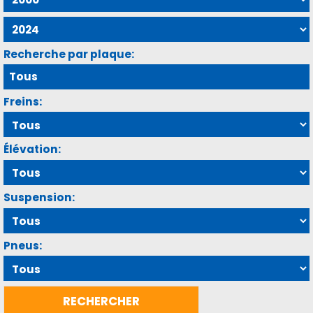
Recherche par plaque:
Freins:
Élévation:
Suspension:
Pneus: