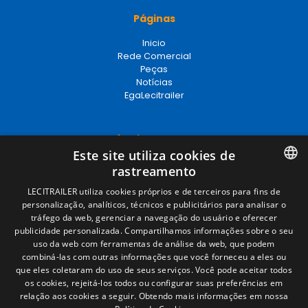
Páginas
Inicio
Rede Comercial
Peças
Notícias
EgaLecitrailer
Términos legales
Este site utiliza cookies de
Aviso legal
rastreamento
Política de privacidade
Política de cookies
SPANISH
LECITRAILER utiliza cookies próprios e de terceiros para fins de
Condições Gerais de Venda
personalização, analíticos, técnicos e publicitários para analisar o
ENGLISH
Gerenciar cookies
tráfego da web, gerenciar a navegação do usuário e oferecer
publicidade personalizada. Compartilhamos informações sobre o seu
FRENCH
uso da web com ferramentas de análise da web, que podem
combiná-las com outras informações que você forneceu a eles ou
Contacto
ITALIAN
que eles coletaram do uso de seus serviços. Você pode aceitar todos
os cookies, rejeitá-los todos ou configurar suas preferências em
Camino de los Huertos, S/N. Apdo 100
PORTUGUESE
relação aos cookies a seguir.
Obtendo mais informações em nossa
50620 - Casetas (Zaragoza) SPAIN