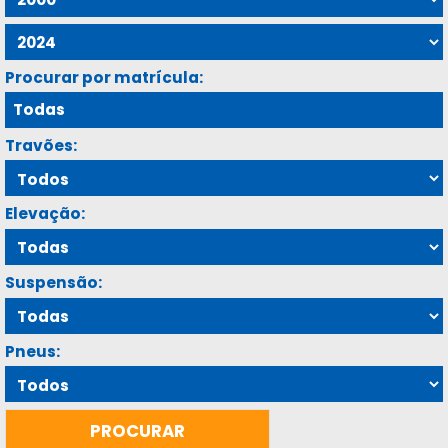
Procurar por matrícula:
Travões:
Elevação:
Suspensão:
Pneus: