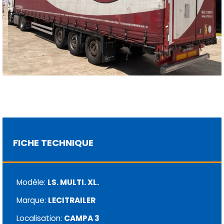
FICHE TECHNIQUE
Modèle:
LS. MULTI. XL.
Marque:
LECITRAILER
Localisation:
CAMPA 3