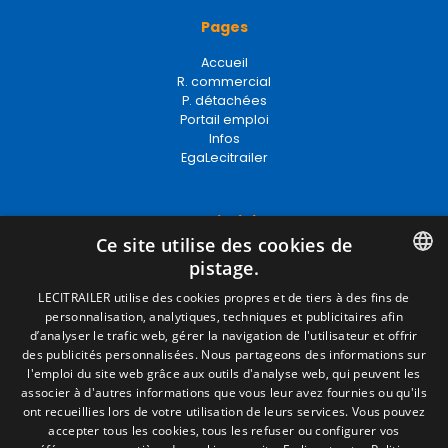
Pages
Accueil
R. commercial
P. détachées
Portail emploi
Infos
EgaLecitrailer
Termes juridiques
Ce site utilise des cookies de
Mentions Légales
pistage.
Politique de Confidentialité
Politique de Cookies
SPANISH
LECITRAILER utilise des cookies propres et de tiers à des fins de
Conditions générales de vente
personnalisation, analytiques, techniques et publicitaires afin
ENGLISH
Gérer les cookies
d’analyser le trafic web, gérer la navigation de l'utilisateur et offrir
des publicités personnalisées. Nous partageons des informations sur
FRENCH
l'emploi du site web grâce aux outils d'analyse web, qui peuvent les
associer à d'autres informations que vous leur avez fournies ou qu'ils
Contact
ITALIAN
ont recueillies lors de votre utilisation de leurs services. Vous pouvez
accepter tous les cookies, tous les refuser ou configurer vos
Camino de los Huertos, S/N. Apdo 100
PORTUGUESE