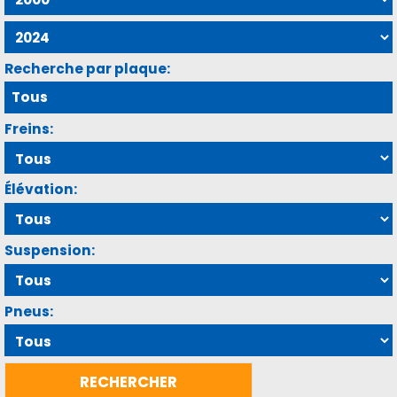
Recherche par plaque:
Freins:
Élévation:
Suspension:
Pneus: