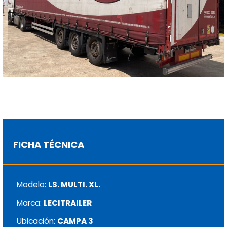
FICHA TÉCNICA
Modelo:
LS. MULTI. XL.
Marca:
LECITRAILER
Ubicación:
CAMPA 3