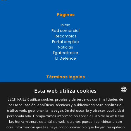
Páginas
Inicio
Red comercial
Recambios
Portal empleo
Noticias
EgaLecitrailer
LT Defence
Términos legales
Aviso legal
Esta web utiliza cookies
Política de privacidad
Política de cookies
LECITRAILER utiliza cookies propias y de terceros con finalidades de
Condiciones generales de venta
personalización, analíticas, técnicas y publicitarias para analizar el
SPANISH
Gestionar cookies
tráfico web, gestionar la navegación del usuario y ofrecer publicidad
ENGLISH
personalizada. Compartimos información sobre el uso de la web con
las herramientas de análisis web, quienes pueden combinarla con
FRENCH
otra información que les haya proporcionado o que hayan recopilado
Contacto