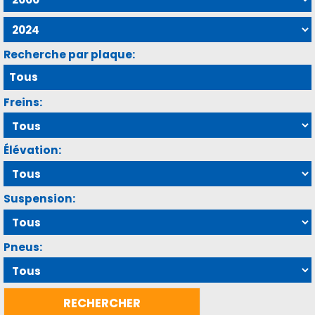
Recherche par plaque:
Freins:
Élévation:
Suspension:
Pneus: