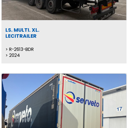
LS. MULTI. XL.
LECITRAILER
R-2613-BDR
2024