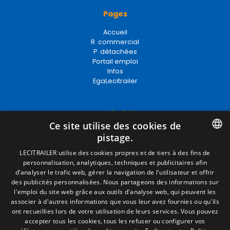
Pages
Accueil
R. commercial
P. détachées
Portail emploi
Infos
EgaLecitrailer
Termes juridiques
Ce site utilise des cookies de
Mentions Légales
pistage.
Politique de Confidentialité
Politique de Cookies
SPANISH
LECITRAILER utilise des cookies propres et de tiers à des fins de
Conditions générales de vente
personnalisation, analytiques, techniques et publicitaires afin
ENGLISH
Gérer les cookies
d’analyser le trafic web, gérer la navigation de l'utilisateur et offrir
des publicités personnalisées. Nous partageons des informations sur
FRENCH
l'emploi du site web grâce aux outils d'analyse web, qui peuvent les
associer à d'autres informations que vous leur avez fournies ou qu'ils
Contact
ITALIAN
ont recueillies lors de votre utilisation de leurs services. Vous pouvez
accepter tous les cookies, tous les refuser ou configurer vos
Camino de los Huertos, S/N. Apdo 100
PORTUGUESE