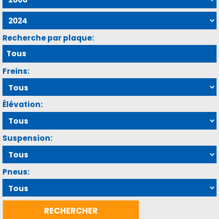
Recherche par plaque:
Freins:
Élévation:
Suspension:
Pneus: