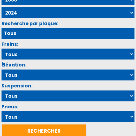
Recherche par plaque:
Freins:
Élévation:
Suspension:
Pneus: