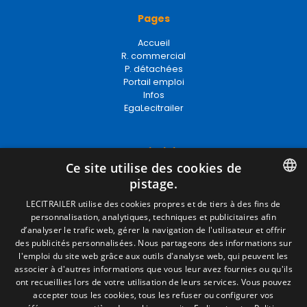
Pages
Accueil
R. commercial
P. détachées
Portail emploi
Infos
EgaLecitrailer
Termes juridiques
Ce site utilise des cookies de
Mentions Légales
pistage.
Politique de Confidentialité
Politique de Cookies
SPANISH
LECITRAILER utilise des cookies propres et de tiers à des fins de
Conditions générales de vente
personnalisation, analytiques, techniques et publicitaires afin
ENGLISH
Gérer les cookies
d’analyser le trafic web, gérer la navigation de l'utilisateur et offrir
des publicités personnalisées. Nous partageons des informations sur
FRENCH
l'emploi du site web grâce aux outils d'analyse web, qui peuvent les
associer à d'autres informations que vous leur avez fournies ou qu'ils
Contact
ITALIAN
ont recueillies lors de votre utilisation de leurs services. Vous pouvez
accepter tous les cookies, tous les refuser ou configurer vos
Camino de los Huertos, S/N. Apdo 100
PORTUGUESE