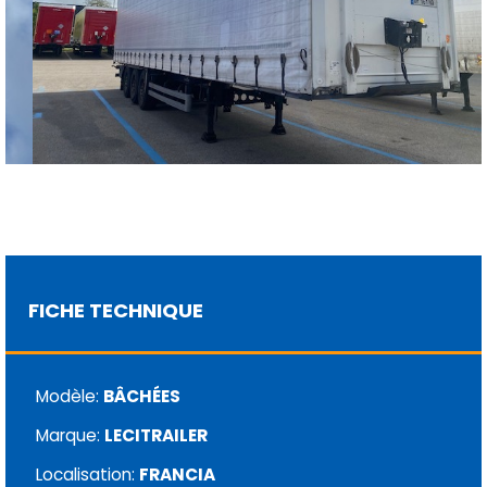
FICHE TECHNIQUE
Modèle:
BÂCHÉES
Marque:
LECITRAILER
Localisation:
FRANCIA