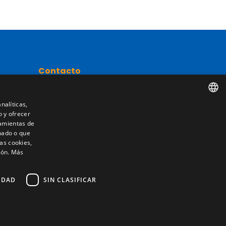
Contacto
Camino de los Huertos, S/N. Apdo 100
50620 - Casetas (Zaragoza) SPAIN
nalíticas,
o y ofrecer
SPANISH
nta
ramientas de
nado o que
+(34) 976 462 121
ENGLISH
as cookies,
ión.
Más
FRENCH
ITALIAN
IDAD
SIN CLASIFICAR
PORTUGUESE