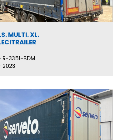
LS. MULTI. XL.
LECITRAILER
R-3351-BDM
2023