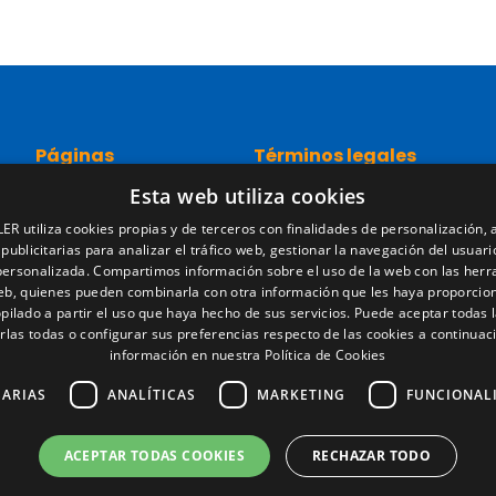
Páginas
Términos legales
Esta web utiliza cookies
Inicio
Aviso legal
Red comercial
Política de privacidad
ER utiliza cookies propias y de terceros con finalidades de personalización, a
Recambios
Política de cookies
 publicitarias para analizar el tráfico web, gestionar la navegación del usuari
Portal empleo
Condiciones generales de ve
personalizada. Compartimos información sobre el uso de la web con las her
Noticias
Gestionar cookies
web, quienes pueden combinarla con otra información que les haya proporcio
pilado a partir el uso que haya hecho de sus servicios. Puede aceptar todas l
EgaLecitrailer
rlas todas o configurar sus preferencias respecto de las cookies a continuac
LT Defence
información en nuestra Política de Cookies
SARIAS
ANALÍTICAS
MARKETING
FUNCIONAL
ACEPTAR TODAS COOKIES
RECHAZAR TODO