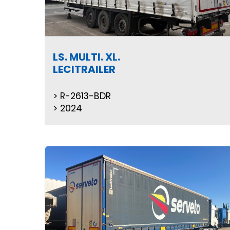
LS. MULTI. XL.
LECITRAILER
R-2613-BDR
2024