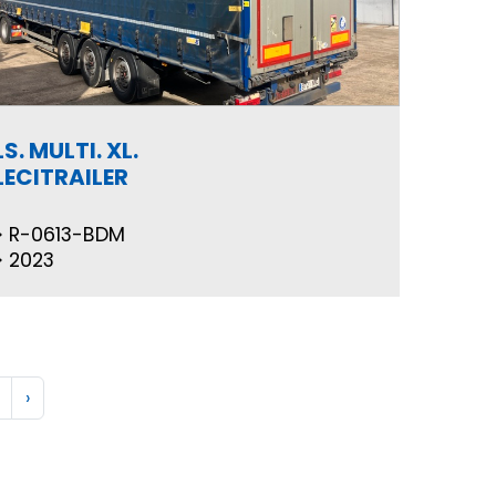
LS. MULTI. XL.
LECITRAILER
R-0613-BDM
2023
›