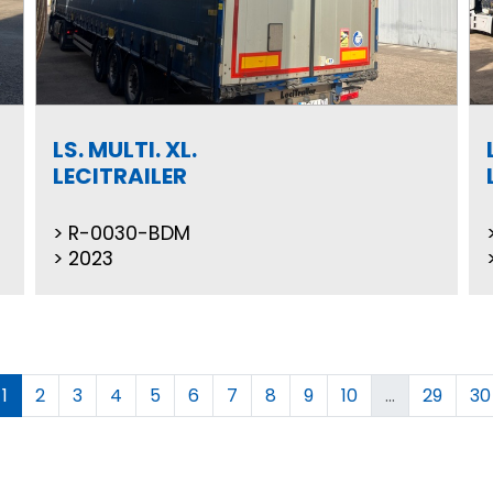
LS. MULTI. XL.
LECITRAILER
R-0030-BDM
2023
1
2
3
4
5
6
7
8
9
10
...
29
30