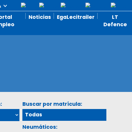
ortal
Noticias
EgaLecitrailer
LT
mpleo
Defence
:
Buscar por matrícula:
Neumáticos: