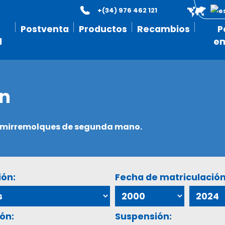
+(34) 976 462 121
Postventa
Productos
Recambios
P
l
e
ón
semirremolques de segunda mano.
ión:
Fecha de matriculación
ón:
Suspensión: