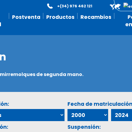
+(34) 976 462 121
Postventa
Productos
Recambios
P
l
e
ón
semirremolques de segunda mano.
ión:
Fecha de matriculación
ón:
Suspensión: