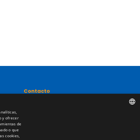
Contacto
Camino de los Huertos, S/N. Apdo 100
50620 - Casetas (Zaragoza) SPAIN
nalíticas,
o y ofrecer
SPANISH
nta
ramientas de
nado o que
+(34) 976 462 121
ENGLISH
as cookies,