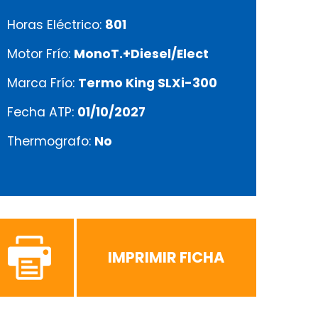
Horas Eléctrico:
801
Motor Frío:
MonoT.+Diesel/Elect
Marca Frío:
Termo King SLXi-300
Fecha ATP:
01/10/2027
Thermografo:
No
IMPRIMIR FICHA