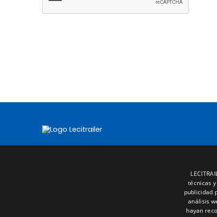
LECITRAIL
técnicas y
publicidad 
análisis 
hayan reco