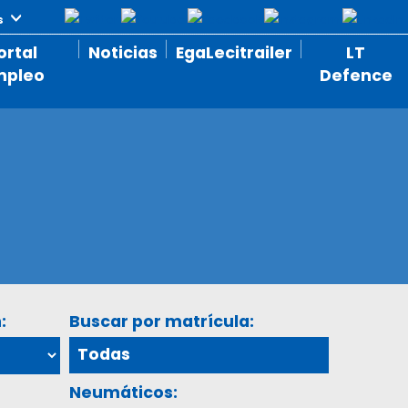
ortal
Noticias
EgaLecitrailer
LT
mpleo
Defence
:
Buscar por matrícula:
Neumáticos: