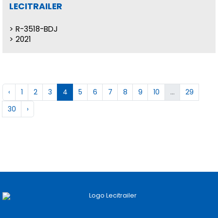
LECITRAILER
R-3518-BDJ
2021
‹
1
2
3
4
5
6
7
8
9
10
...
29
30
›