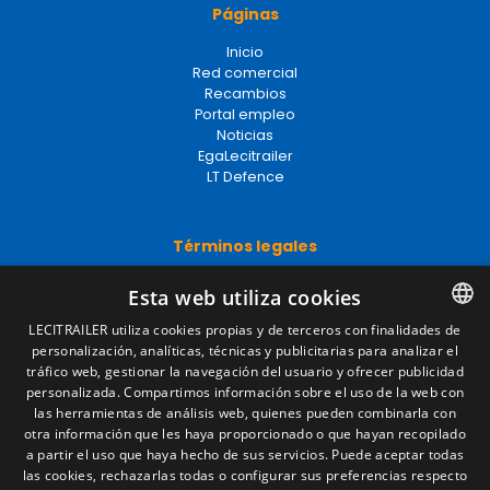
Páginas
Inicio
Red comercial
Recambios
Portal empleo
Noticias
EgaLecitrailer
LT Defence
Términos legales
Aviso legal
Esta web utiliza cookies
Política de privacidad
Política de cookies
LECITRAILER utiliza cookies propias y de terceros con finalidades de
Condiciones generales de venta
personalización, analíticas, técnicas y publicitarias para analizar el
SPANISH
Gestionar cookies
tráfico web, gestionar la navegación del usuario y ofrecer publicidad
ENGLISH
personalizada. Compartimos información sobre el uso de la web con
las herramientas de análisis web, quienes pueden combinarla con
FRENCH
otra información que les haya proporcionado o que hayan recopilado
Contacto
a partir el uso que haya hecho de sus servicios. Puede aceptar todas
ITALIAN
las cookies, rechazarlas todas o configurar sus preferencias respecto
Camino de los Huertos, S/N. Apdo 100