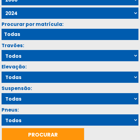
Procurar por matrícula:
Travões:
Elevação:
Suspensão:
Pneus: