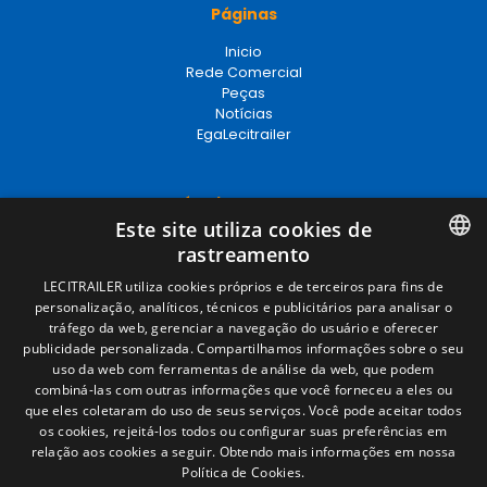
Páginas
Inicio
Rede Comercial
Peças
Notícias
EgaLecitrailer
Términos legales
Este site utiliza cookies de
Aviso legal
rastreamento
Política de privacidade
Política de cookies
SPANISH
LECITRAILER utiliza cookies próprios e de terceiros para fins de
Condições Gerais de Venda
personalização, analíticos, técnicos e publicitários para analisar o
ENGLISH
Gerenciar cookies
tráfego da web, gerenciar a navegação do usuário e oferecer
publicidade personalizada. Compartilhamos informações sobre o seu
FRENCH
uso da web com ferramentas de análise da web, que podem
combiná-las com outras informações que você forneceu a eles ou
Contacto
ITALIAN
que eles coletaram do uso de seus serviços. Você pode aceitar todos
os cookies, rejeitá-los todos ou configurar suas preferências em
Camino de los Huertos, S/N. Apdo 100
PORTUGUESE
relação aos cookies a seguir.
Obtendo mais informações em nossa
50620 - Casetas (Zaragoza) SPAIN
Política de Cookies.