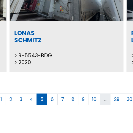
LONAS
SCHMITZ
R-5543-BDG
2020
1
2
3
4
5
6
7
8
9
10
...
29
30