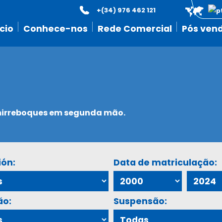
+(34) 976 462 121
icio
Conhece-nos
Rede Comercial
Pós ven
emirreboques em segunda mão.
ión:
Data de matriculação:
ão:
Suspensão: