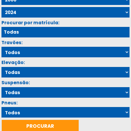
Procurar por matrícula:
Travões:
Elevação:
Suspensão:
Pneus: