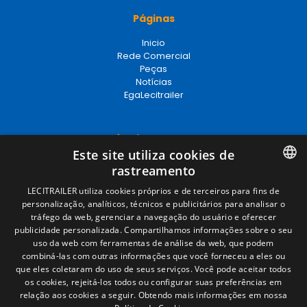
Páginas
Inicio
Rede Comercial
Peças
Notícias
EgaLecitrailer
Términos legales
Este site utiliza cookies de
Aviso legal
rastreamento
Política de privacidade
Política de cookies
SPANISH
LECITRAILER utiliza cookies próprios e de terceiros para fins de
Condições Gerais de Venda
personalização, analíticos, técnicos e publicitários para analisar o
ENGLISH
Gerenciar cookies
tráfego da web, gerenciar a navegação do usuário e oferecer
publicidade personalizada. Compartilhamos informações sobre o seu
FRENCH
uso da web com ferramentas de análise da web, que podem
combiná-las com outras informações que você forneceu a eles ou
Contacto
ITALIAN
que eles coletaram do uso de seus serviços. Você pode aceitar todos
os cookies, rejeitá-los todos ou configurar suas preferências em
Camino de los Huertos, S/N. Apdo 100
PORTUGUESE
relação aos cookies a seguir.
Obtendo mais informações em nossa
50620 - Casetas (Zaragoza) SPAIN