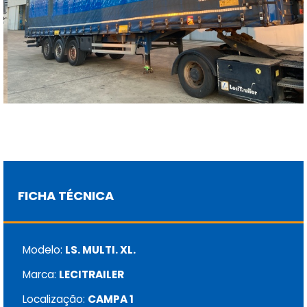
FICHA TÉCNICA
Modelo:
LS. MULTI. XL.
Marca:
LECITRAILER
Localização:
CAMPA 1