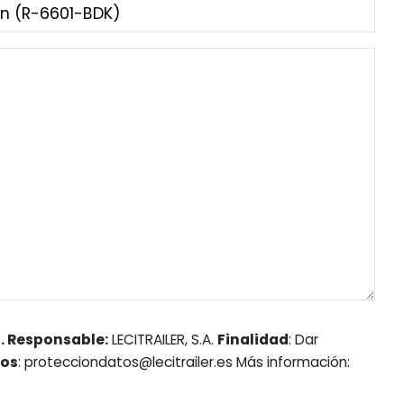
. Responsable:
LECITRAILER, S.A.
Finalidad
: Dar
hos
: protecciondatos@lecitrailer.es Más información: