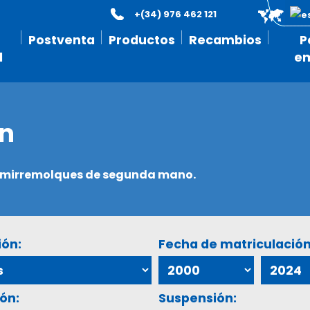
+(34) 976 462 121
Postventa
Productos
Recambios
P
l
e
ón
semirremolques de segunda mano.
ión:
Fecha de matriculación
ón:
Suspensión: