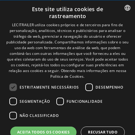
Términos legales
Este site utiliza cookies de
Aviso legal
rastreamento
Política de privacidade
Política de cookies
SPANISH
LECITRAILER utiliza cookies próprios e de terceiros para fins de
Condições Gerais de Venda
personalização, analíticos, técnicos e publicitários para analisar o
ENGLISH
Gerenciar cookies
tráfego da web, gerenciar a navegação do usuário e oferecer
publicidade personalizada. Compartilhamos informações sobre o seu
FRENCH
uso da web com ferramentas de análise da web, que podem
combiná-las com outras informações que você forneceu a eles ou
Contacto
ITALIAN
que eles coletaram do uso de seus serviços. Você pode aceitar todos
os cookies, rejeitá-los todos ou configurar suas preferências em
Camino de los Huertos, S/N. Apdo 100
PORTUGUESE
relação aos cookies a seguir.
Obtendo mais informações em nossa
50620 - Casetas (Zaragoza) SPAIN
Política de Cookies.
ESTRITAMENTE NECESSÁRIOS
DESEMPENHO
+(34) 976 462 121
SEGMENTAÇÃO
FUNCIONALIDADE
NÃO CLASSIFICADO
ACEITA TODOS OS COOKIES
RECUSAR TUDO