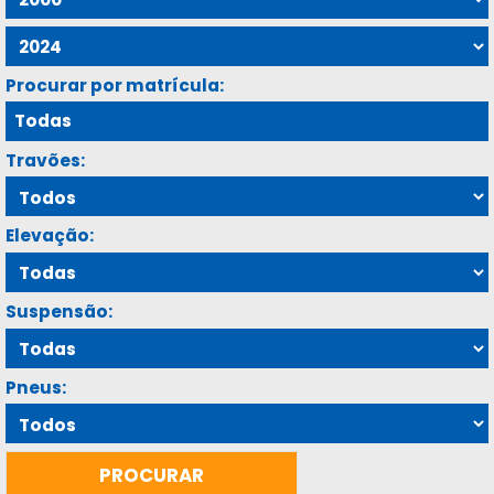
Procurar por matrícula:
Travões:
Elevação:
Suspensão:
Pneus: