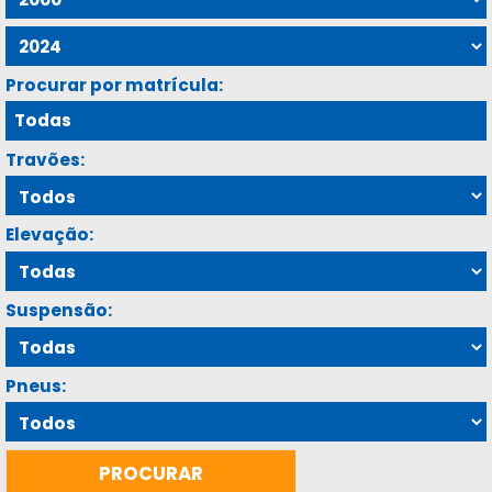
Procurar por matrícula:
Travões:
Elevação:
Suspensão:
Pneus: