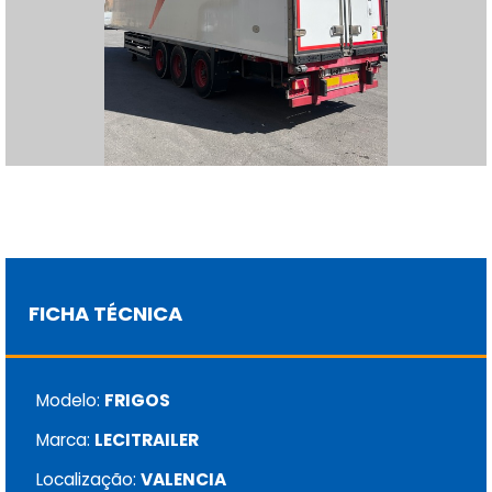
FICHA TÉCNICA
Modelo:
FRIGOS
Marca:
LECITRAILER
Localização:
VALENCIA