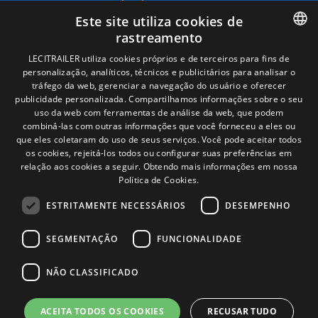
Términos legales
Este site utiliza cookies de
Aviso legal
rastreamento
Política de privacidade
Política de cookies
SPANISH
LECITRAILER utiliza cookies próprios e de terceiros para fins de
Condições Gerais de Venda
personalização, analíticos, técnicos e publicitários para analisar o
ENGLISH
Gerenciar cookies
tráfego da web, gerenciar a navegação do usuário e oferecer
publicidade personalizada. Compartilhamos informações sobre o seu
FRENCH
uso da web com ferramentas de análise da web, que podem
combiná-las com outras informações que você forneceu a eles ou
Contacto
ITALIAN
que eles coletaram do uso de seus serviços. Você pode aceitar todos
os cookies, rejeitá-los todos ou configurar suas preferências em
Camino de los Huertos, S/N. Apdo 100
PORTUGUESE
relação aos cookies a seguir.
Obtendo mais informações em nossa
50620 - Casetas (Zaragoza) SPAIN
Política de Cookies.
ESTRITAMENTE NECESSÁRIOS
DESEMPENHO
+(34) 976 462 121
SEGMENTAÇÃO
FUNCIONALIDADE
NÃO CLASSIFICADO
ACEITA TODOS OS COOKIES
RECUSAR TUDO