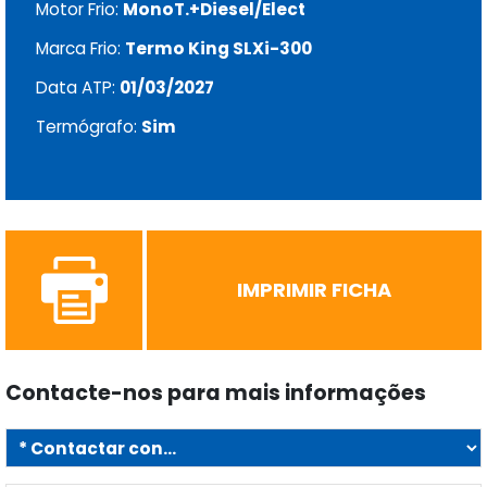
Motor Frio:
MonoT.+Diesel/Elect
Marca Frio:
Termo King SLXi-300
Data ATP:
01/03/2027
Termógrafo:
Sim
IMPRIMIR FICHA
Contacte-nos para mais informações