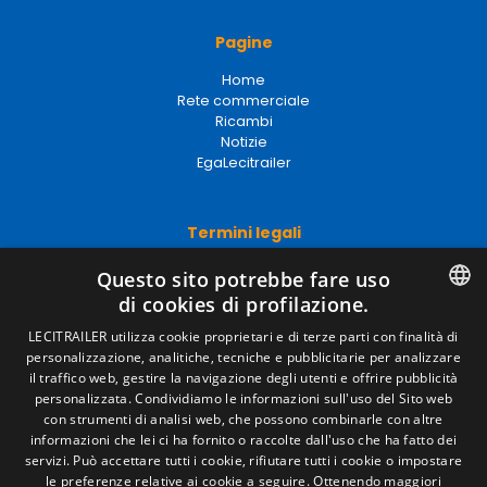
Pagine
Home
Rete commerciale
Ricambi
Notizie
EgaLecitrailer
Termini legali
Avviso legale
Questo sito potrebbe fare uso
Politiche sulla privacy
di cookies di profilazione.
Politica sui cookie
Condizioni generali di vendita
SPANISH
LECITRAILER utilizza cookie proprietari e di terze parti con finalità di
Gestire i cookie
personalizzazione, analitiche, tecniche e pubblicitarie per analizzare
ENGLISH
il traffico web, gestire la navigazione degli utenti e offrire pubblicità
personalizzata. Condividiamo le informazioni sull'uso del Sito web
FRENCH
con strumenti di analisi web, che possono combinarle con altre
Contatto
informazioni che lei ci ha fornito o raccolte dall'uso che ha fatto dei
ITALIAN
Camino de los Huertos, S/N. Apdo 100 .
servizi. Può accettare tutti i cookie, rifiutare tutti i cookie o impostare
50620 - Casetas (Zaragoza) Spagna
le preferenze relative ai cookie a seguire.
Ottenendo maggiori