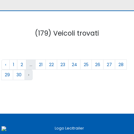
(179) Veicoli trovati
‹
1
2
...
21
22
23
24
25
26
27
28
29
30
›