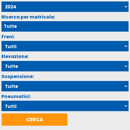
Ricerca per matricola:
Freni:
Elevazione:
Sospensione:
Pneumatici: