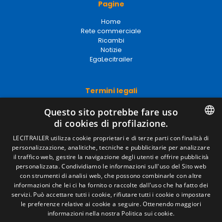
Pagine
Home
Rete commerciale
Ricambi
Notizie
EgaLecitrailer
Termini legali
Avviso legale
Questo sito potrebbe fare uso
Politiche sulla privacy
di cookies di profilazione.
Politica sui cookie
Condizioni generali di vendita
SPANISH
LECITRAILER utilizza cookie proprietari e di terze parti con finalità di
Gestire i cookie
personalizzazione, analitiche, tecniche e pubblicitarie per analizzare
ENGLISH
il traffico web, gestire la navigazione degli utenti e offrire pubblicità
personalizzata. Condividiamo le informazioni sull'uso del Sito web
FRENCH
con strumenti di analisi web, che possono combinarle con altre
Contatto
informazioni che lei ci ha fornito o raccolte dall'uso che ha fatto dei
ITALIAN
servizi. Può accettare tutti i cookie, rifiutare tutti i cookie o impostare
Camino de los Huertos, S/N. Apdo 100 .
le preferenze relative ai cookie a seguire.
Ottenendo maggiori
50620 - Casetas (Zaragoza) Spagna
PORTUGUESE
informazioni nella nostra Politica sui cookie.