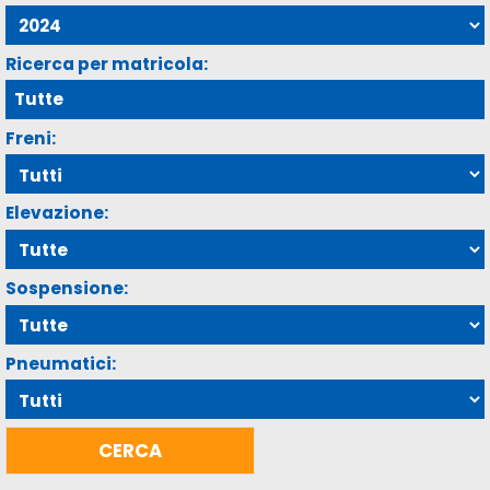
Ricerca per matricola:
Freni:
Elevazione:
Sospensione:
Pneumatici: