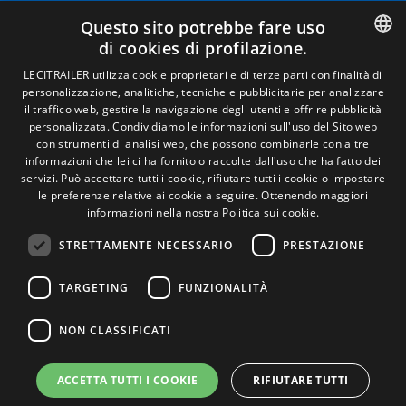
Avviso legale
Questo sito potrebbe fare uso
Politiche sulla privacy
di cookies di profilazione.
Politica sui cookie
Condizioni generali di vendita
SPANISH
LECITRAILER utilizza cookie proprietari e di terze parti con finalità di
Gestire i cookie
personalizzazione, analitiche, tecniche e pubblicitarie per analizzare
ENGLISH
il traffico web, gestire la navigazione degli utenti e offrire pubblicità
personalizzata. Condividiamo le informazioni sull'uso del Sito web
FRENCH
con strumenti di analisi web, che possono combinarle con altre
Contatto
informazioni che lei ci ha fornito o raccolte dall'uso che ha fatto dei
ITALIAN
servizi. Può accettare tutti i cookie, rifiutare tutti i cookie o impostare
Camino de los Huertos, S/N. Apdo 100 .
le preferenze relative ai cookie a seguire.
Ottenendo maggiori
50620 - Casetas (Zaragoza) Spagna
PORTUGUESE
informazioni nella nostra Politica sui cookie.
STRETTAMENTE NECESSARIO
PRESTAZIONE
+(34) 976 462 121
TARGETING
FUNZIONALITÀ
NON CLASSIFICATI
ACCETTA TUTTI I COOKIE
RIFIUTARE TUTTI
© Lecitrailer S.A. 2026