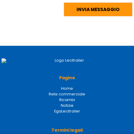
Pagine
Home
Rete commerciale
Ricambi
Notizie
EgaLecitrailer
Termini legali