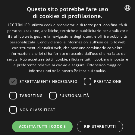
Avviso legale
Questo sito potrebbe fare uso
Politiche sulla privacy
di cookies di profilazione.
Politica sui cookie
Condizioni generali di vendita
SPANISH
LECITRAILER utilizza cookie proprietari e di terze parti con finalità di
Gestire i cookie
personalizzazione, analitiche, tecniche e pubblicitarie per analizzare
ENGLISH
il traffico web, gestire la navigazione degli utenti e offrire pubblicità
personalizzata. Condividiamo le informazioni sull'uso del Sito web
FRENCH
con strumenti di analisi web, che possono combinarle con altre
Contatto
informazioni che lei ci ha fornito o raccolte dall'uso che ha fatto dei
ITALIAN
servizi. Può accettare tutti i cookie, rifiutare tutti i cookie o impostare
Camino de los Huertos, S/N. Apdo 100 .
le preferenze relative ai cookie a seguire.
Ottenendo maggiori
50620 - Casetas (Zaragoza) Spagna
PORTUGUESE
informazioni nella nostra Politica sui cookie.
STRETTAMENTE NECESSARIO
PRESTAZIONE
+(34) 976 462 121
TARGETING
FUNZIONALITÀ
NON CLASSIFICATI
ACCETTA TUTTI I COOKIE
RIFIUTARE TUTTI
© Lecitrailer S.A. 2026