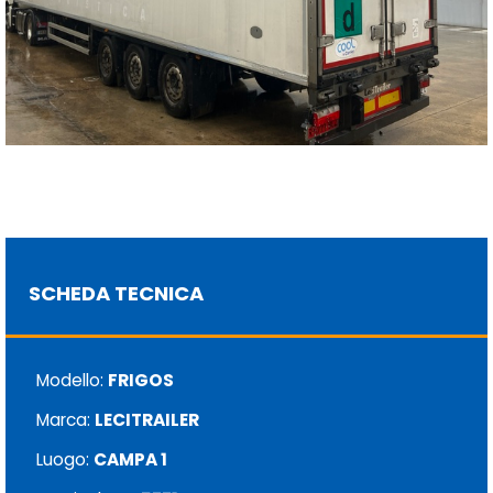
SCHEDA TECNICA
Modello:
FRIGOS
Marca:
LECITRAILER
Luogo:
CAMPA 1