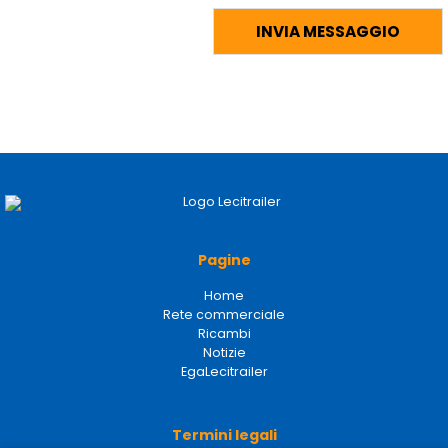
Pagine
Home
Rete commerciale
Ricambi
Notizie
EgaLecitrailer
Termini legali