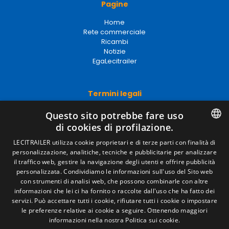
Pagine
Home
Rete commerciale
Ricambi
Notizie
EgaLecitrailer
Termini legali
Avviso legale
Questo sito potrebbe fare uso
Politiche sulla privacy
di cookies di profilazione.
Politica sui cookie
Condizioni generali di vendita
SPANISH
LECITRAILER utilizza cookie proprietari e di terze parti con finalità di
Gestire i cookie
personalizzazione, analitiche, tecniche e pubblicitarie per analizzare
ENGLISH
il traffico web, gestire la navigazione degli utenti e offrire pubblicità
personalizzata. Condividiamo le informazioni sull'uso del Sito web
FRENCH
con strumenti di analisi web, che possono combinarle con altre
Contatto
informazioni che lei ci ha fornito o raccolte dall'uso che ha fatto dei
ITALIAN
servizi. Può accettare tutti i cookie, rifiutare tutti i cookie o impostare
Camino de los Huertos, S/N. Apdo 100 .
le preferenze relative ai cookie a seguire.
Ottenendo maggiori
50620 - Casetas (Zaragoza) Spagna
PORTUGUESE
informazioni nella nostra Politica sui cookie.