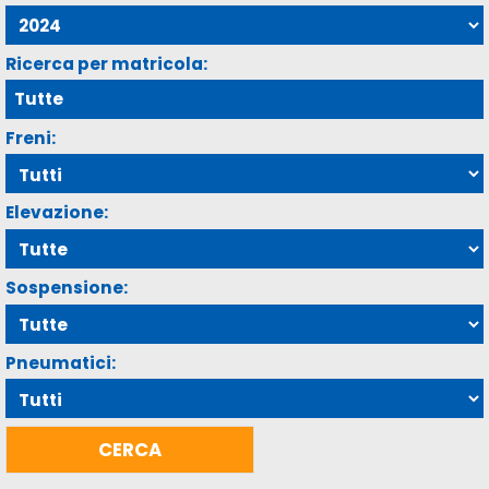
Ricerca per matricola:
Freni:
Elevazione:
Sospensione:
Pneumatici: