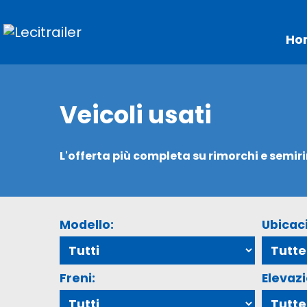
Ho
Veicoli usati
L'offerta più completa su rimorchi e semir
Modello:
Ubicac
Freni:
Elevaz