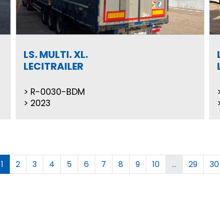
LS. MULTI. XL.
LECITRAILER
R-0030-BDM
2023
1
2
3
4
5
6
7
8
9
10
...
29
30