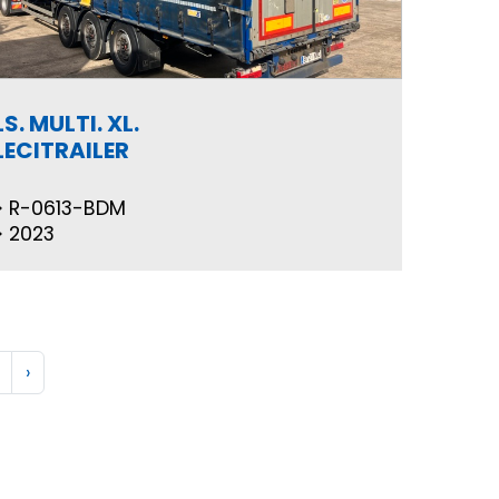
LS. MULTI. XL.
LECITRAILER
R-0613-BDM
2023
›