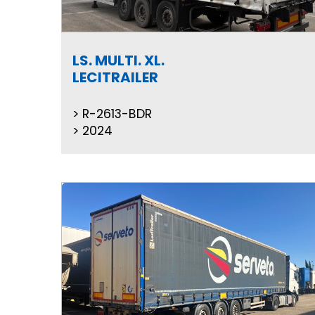
LS. MULTI. XL.
LECITRAILER
R-2613-BDR
2024