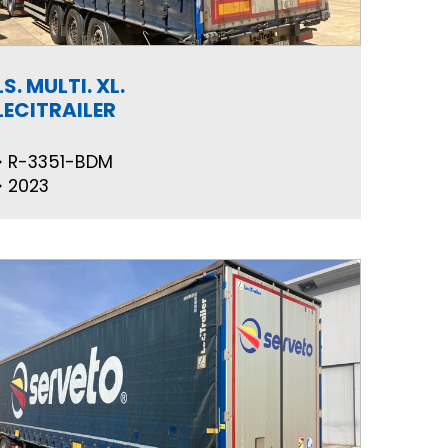
LS. MULTI. XL.
LECITRAILER
R-3351-BDM
2023