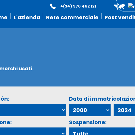
+(34) 976 462 121
me
L'azienda
Rete commerciale
Post vendi
imorchi usati.
ión:
Data di immatricolazio
ione:
Sospensione: