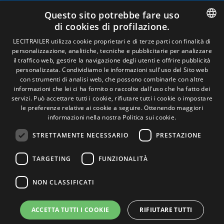
Avviso legale
Questo sito potrebbe fare uso
Politiche sulla privacy
di cookies di profilazione.
Politica sui cookie
Condizioni generali di vendita
SPANISH
LECITRAILER utilizza cookie proprietari e di terze parti con finalità di
Gestire i cookie
personalizzazione, analitiche, tecniche e pubblicitarie per analizzare
ENGLISH
il traffico web, gestire la navigazione degli utenti e offrire pubblicità
personalizzata. Condividiamo le informazioni sull'uso del Sito web
FRENCH
con strumenti di analisi web, che possono combinarle con altre
Contatto
informazioni che lei ci ha fornito o raccolte dall'uso che ha fatto dei
ITALIAN
servizi. Può accettare tutti i cookie, rifiutare tutti i cookie o impostare
Camino de los Huertos, S/N. Apdo 100 .
le preferenze relative ai cookie a seguire.
Ottenendo maggiori
50620 - Casetas (Zaragoza) Spagna
PORTUGUESE
informazioni nella nostra Politica sui cookie.
STRETTAMENTE NECESSARIO
PRESTAZIONE
+(34) 976 462 121
TARGETING
FUNZIONALITÀ
NON CLASSIFICATI
ACCETTA TUTTI I COOKIE
RIFIUTARE TUTTI
© Lecitrailer S.A. 2026