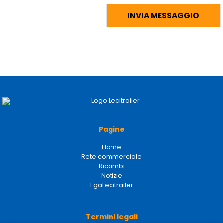
Pagine
Home
Rete commerciale
Ricambi
Notizie
EgaLecitrailer
Termini legali