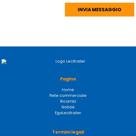
Pagine
Home
Rete commerciale
Ricambi
Notizie
EgaLecitrailer
Termini legali