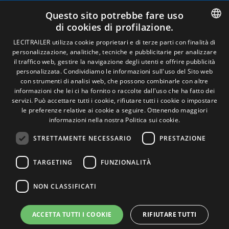
Avviso legale
Questo sito potrebbe fare uso
Politiche sulla privacy
di cookies di profilazione.
Politica sui cookie
Condizioni generali di vendita
SPANISH
LECITRAILER utilizza cookie proprietari e di terze parti con finalità di
Gestire i cookie
personalizzazione, analitiche, tecniche e pubblicitarie per analizzare
ENGLISH
il traffico web, gestire la navigazione degli utenti e offrire pubblicità
personalizzata. Condividiamo le informazioni sull'uso del Sito web
FRENCH
con strumenti di analisi web, che possono combinarle con altre
Contatto
informazioni che lei ci ha fornito o raccolte dall'uso che ha fatto dei
ITALIAN
servizi. Può accettare tutti i cookie, rifiutare tutti i cookie o impostare
Camino de los Huertos, S/N. Apdo 100 .
le preferenze relative ai cookie a seguire.
Ottenendo maggiori
50620 - Casetas (Zaragoza) Spagna
PORTUGUESE
informazioni nella nostra Politica sui cookie.
STRETTAMENTE NECESSARIO
PRESTAZIONE
+(34) 976 462 121
TARGETING
FUNZIONALITÀ
NON CLASSIFICATI
ACCETTA TUTTI I COOKIE
RIFIUTARE TUTTI
© Lecitrailer S.A. 2026