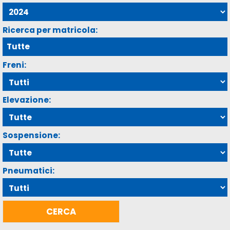
Ricerca per matricola:
Freni:
Elevazione:
Sospensione:
Pneumatici: