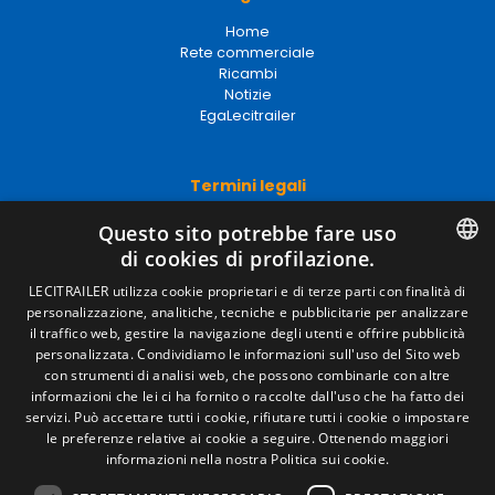
Home
Rete commerciale
Ricambi
Notizie
EgaLecitrailer
Termini legali
Avviso legale
Questo sito potrebbe fare uso
Politiche sulla privacy
di cookies di profilazione.
Politica sui cookie
Condizioni generali di vendita
SPANISH
LECITRAILER utilizza cookie proprietari e di terze parti con finalità di
Gestire i cookie
personalizzazione, analitiche, tecniche e pubblicitarie per analizzare
ENGLISH
il traffico web, gestire la navigazione degli utenti e offrire pubblicità
personalizzata. Condividiamo le informazioni sull'uso del Sito web
FRENCH
con strumenti di analisi web, che possono combinarle con altre
Contatto
informazioni che lei ci ha fornito o raccolte dall'uso che ha fatto dei
ITALIAN
servizi. Può accettare tutti i cookie, rifiutare tutti i cookie o impostare
Camino de los Huertos, S/N. Apdo 100 .
le preferenze relative ai cookie a seguire.
Ottenendo maggiori
50620 - Casetas (Zaragoza) Spagna
PORTUGUESE
informazioni nella nostra Politica sui cookie.