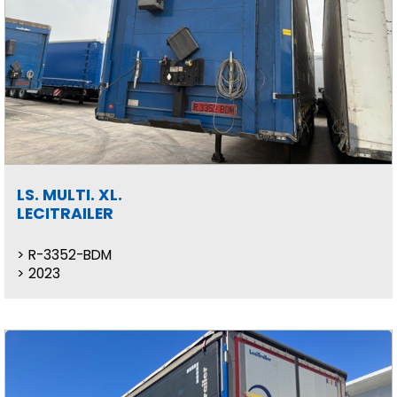
LS. MULTI. XL.
LECITRAILER
R-3352-BDM
2023