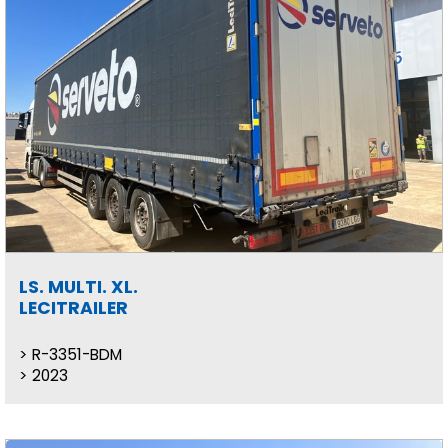
LS. MULTI. XL.
LECITRAILER
R-3351-BDM
2023