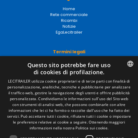
Home
Rete commerciale
Ricambi
Notizie
EgaLecitrailer
Termini legali
Avviso legale
Questo sito potrebbe fare uso
Politiche sulla privacy
di cookies di profilazione.
Politica sui cookie
Condizioni generali di vendita
SPANISH
LECITRAILER utilizza cookie proprietari e di terze parti con finalità di
Gestire i cookie
personalizzazione, analitiche, tecniche e pubblicitarie per analizzare
ENGLISH
il traffico web, gestire la navigazione degli utenti e offrire pubblicità
personalizzata. Condividiamo le informazioni sull'uso del Sito web
FRENCH
con strumenti di analisi web, che possono combinarle con altre
Contatto
informazioni che lei ci ha fornito o raccolte dall'uso che ha fatto dei
ITALIAN
servizi. Può accettare tutti i cookie, rifiutare tutti i cookie o impostare
Camino de los Huertos, S/N. Apdo 100 .
le preferenze relative ai cookie a seguire.
Ottenendo maggiori
50620 - Casetas (Zaragoza) Spagna
PORTUGUESE
informazioni nella nostra Politica sui cookie.