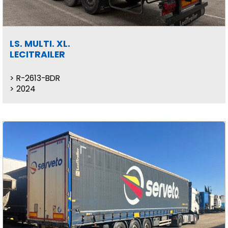
LS. MULTI. XL.
LECITRAILER
R-2613-BDR
2024