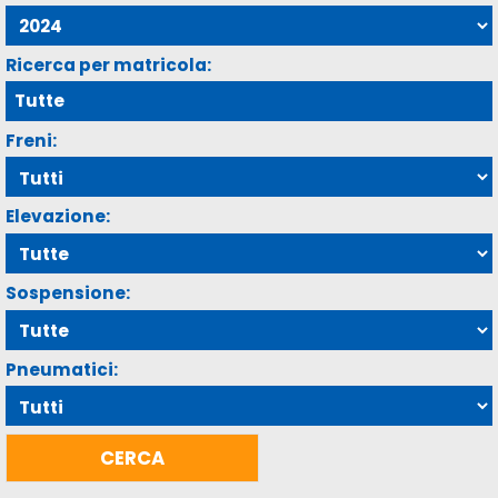
Ricerca per matricola:
Freni:
Elevazione:
Sospensione:
Pneumatici: