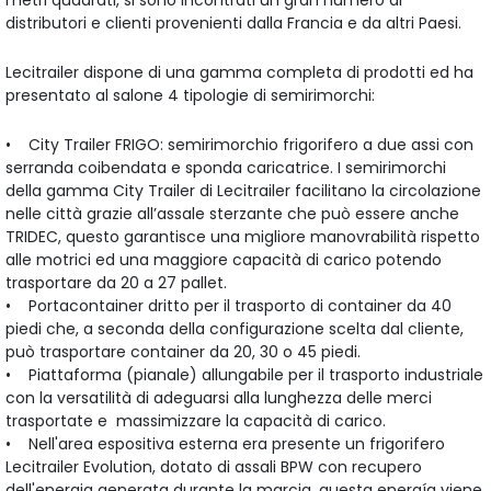
metri quadrati, si sono incontrati un gran numero di
distributori e clienti provenienti dalla Francia e da altri Paesi.
Lecitrailer dispone di una gamma completa di prodotti ed ha
presentato al salone 4 tipologie di semirimorchi:
• City Trailer FRIGO: semirimorchio frigorifero a due assi con
serranda coibendata e sponda caricatrice. I semirimorchi
della gamma City Trailer di Lecitrailer facilitano la circolazione
nelle città grazie all’assale sterzante che può essere anche
TRIDEC, questo garantisce una migliore manovrabilità rispetto
alle motrici ed una maggiore capacità di carico potendo
trasportare da 20 a 27 pallet.
• Portacontainer dritto per il trasporto di container da 40
piedi che, a seconda della configurazione scelta dal cliente,
può trasportare container da 20, 30 o 45 piedi.
• Piattaforma (pianale) allungabile per il trasporto industriale
con la versatilità di adeguarsi alla lunghezza delle merci
trasportate e massimizzare la capacità di carico.
• Nell'area espositiva esterna era presente un frigorifero
Lecitrailer Evolution, dotato di assali BPW con recupero
dell'energia generata durante la marcia, questa energía viene