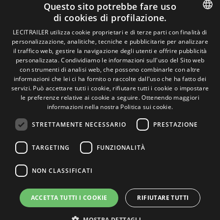
Avviso legale
Questo sito potrebbe fare uso
Politiche sulla privacy
di cookies di profilazione.
Politica sui cookie
Condizioni generali di vendita
SPANISH
LECITRAILER utilizza cookie proprietari e di terze parti con finalità di
Gestire i cookie
personalizzazione, analitiche, tecniche e pubblicitarie per analizzare
ENGLISH
il traffico web, gestire la navigazione degli utenti e offrire pubblicità
personalizzata. Condividiamo le informazioni sull'uso del Sito web
FRENCH
con strumenti di analisi web, che possono combinarle con altre
Contatto
informazioni che lei ci ha fornito o raccolte dall'uso che ha fatto dei
ITALIAN
servizi. Può accettare tutti i cookie, rifiutare tutti i cookie o impostare
Camino de los Huertos, S/N. Apdo 100 .
le preferenze relative ai cookie a seguire.
Ottenendo maggiori
50620 - Casetas (Zaragoza) Spagna
PORTUGUESE
informazioni nella nostra Politica sui cookie.
STRETTAMENTE NECESSARIO
PRESTAZIONE
+(34) 976 462 121
TARGETING
FUNZIONALITÀ
NON CLASSIFICATI
ACCETTA TUTTI I COOKIE
RIFIUTARE TUTTI
© Lecitrailer S.A. 2026
MOSTRA DETTAGLI