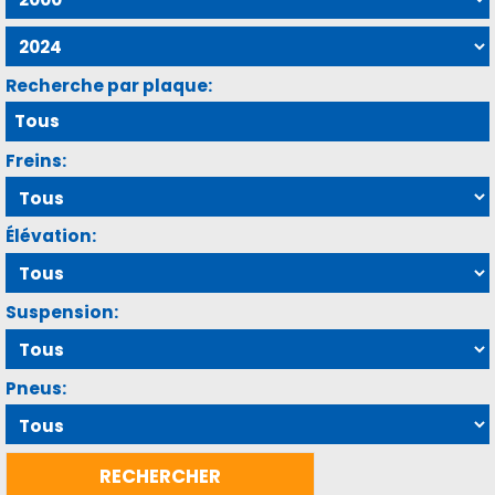
Recherche par plaque:
Freins:
Élévation:
Suspension:
Pneus: