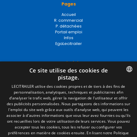
Pages
Accueil
R. commercial
P. détachées
Portail emploi
Infos
EgaLecitrailer
Termes juridiques
Ce site utilise des cookies de
Mentions Légales
pistage.
Politique de Confidentialité
Politique de Cookies
SPANISH
LECITRAILER utilise des cookies propres et de tiers à des fins de
Conditions générales de vente
personnalisation, analytiques, techniques et publicitaires afin
ENGLISH
Gérer les cookies
d’analyser le trafic web, gérer la navigation de l'utilisateur et offrir
des publicités personnalisées. Nous partageons des informations sur
FRENCH
l'emploi du site web grâce aux outils d'analyse web, qui peuvent les
associer à d'autres informations que vous leur avez fournies ou qu'ils
Contact
ITALIAN
ont recueillies lors de votre utilisation de leurs services. Vous pouvez
accepter tous les cookies, tous les refuser ou configurer vos
Camino de los Huertos, S/N. Apdo 100
PORTUGUESE
préférences en matière de cookies ensuite.
En lisant notre Politique
50620 - Casetas (Zaragoza) SPAIN