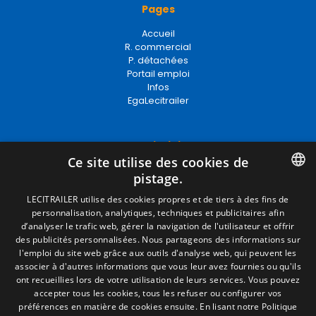
Pages
Accueil
R. commercial
P. détachées
Portail emploi
Infos
EgaLecitrailer
Termes juridiques
Ce site utilise des cookies de
Mentions Légales
pistage.
Politique de Confidentialité
Politique de Cookies
SPANISH
LECITRAILER utilise des cookies propres et de tiers à des fins de
Conditions générales de vente
personnalisation, analytiques, techniques et publicitaires afin
ENGLISH
Gérer les cookies
d’analyser le trafic web, gérer la navigation de l'utilisateur et offrir
des publicités personnalisées. Nous partageons des informations sur
FRENCH
l'emploi du site web grâce aux outils d'analyse web, qui peuvent les
associer à d'autres informations que vous leur avez fournies ou qu'ils
Contact
ITALIAN
ont recueillies lors de votre utilisation de leurs services. Vous pouvez
accepter tous les cookies, tous les refuser ou configurer vos
Camino de los Huertos, S/N. Apdo 100
PORTUGUESE
préférences en matière de cookies ensuite.
En lisant notre Politique
50620 - Casetas (Zaragoza) SPAIN