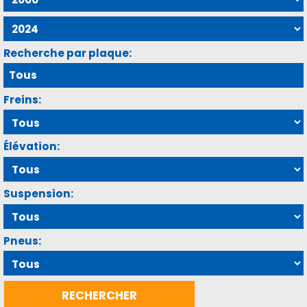
Recherche par plaque:
Freins:
Élévation:
Suspension:
Pneus: