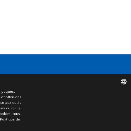
Contact
Camino de los Huertos, S/N. Apdo 100
lytiques,
50620 - Casetas (Zaragoza) SPAIN
 et offrir des
SPANISH
ce aux outils
e
es ou qu'ils
ENGLISH
cookies, tous
+(34) 976 462 121
 Politique de
FRENCH