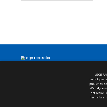
LECITRAI
techniques et
publicités p
d'analyse w
ont recueill
les refuser