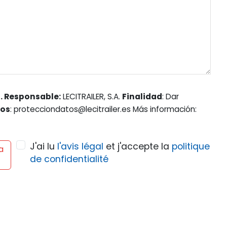
. Responsable:
LECITRAILER, S.A.
Finalidad
: Dar
hos
: protecciondatos@lecitrailer.es Más información:
J'ai lu
l'avis légal
et j'accepte la
politique
a
de confidentialité