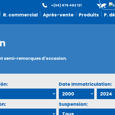
+(34) 976 462 121
R. commercial
Après-vente
Produits
P. d
on
s et semi-remorques d'occasion.
ión:
Date Immatriculation:
on:
Suspension: