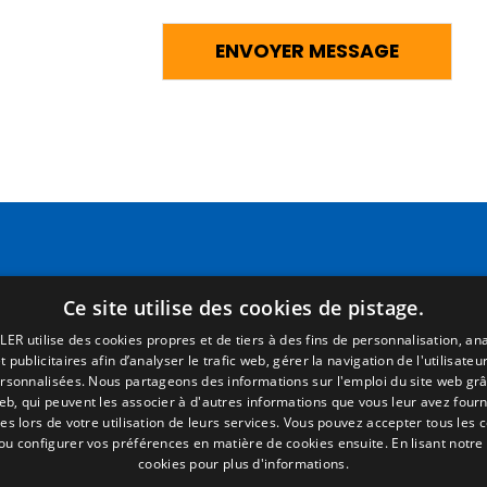
Pages
Termes juridiques
Ce site utilise des cookies de pistage.
Accueil
Mentions Légales
LER utilise des cookies propres et de tiers à des fins de personnalisation, ana
R. commercial
Politique de Confidentialité
 publicitaires afin d’analyser le trafic web, gérer la navigation de l'utilisateur
P. détachées
Politique de Cookies
ersonnalisées. Nous partageons des informations sur l'emploi du site web grâ
Portail emploi
Conditions générales de vent
eb, qui peuvent les associer à d'autres informations que vous leur avez fourni
ies lors de votre utilisation de leurs services. Vous pouvez accepter tous les 
Infos
Gérer les cookies
 ou configurer vos préférences en matière de cookies ensuite.
En lisant notre
EgaLecitrailer
cookies pour plus d'informations.