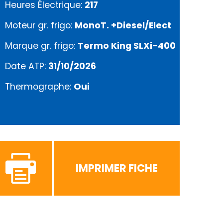
Heures Électrique:
217
Moteur gr. frigo:
MonoT. +Diesel/Elect
Marque gr. frigo:
Termo King SLXi-400
Date ATP:
31/10/2026
Thermographe:
Oui
IMPRIMER FICHE