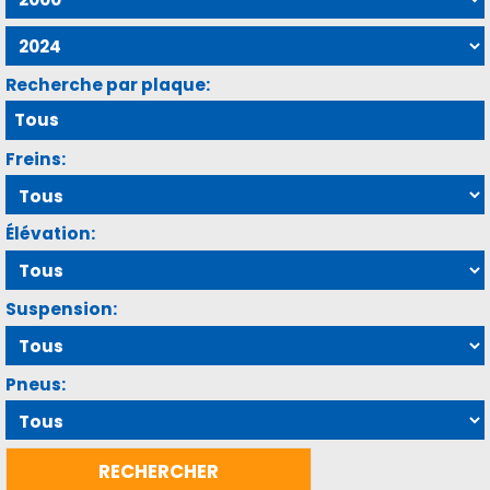
Recherche par plaque:
Freins:
Élévation:
Suspension:
Pneus: