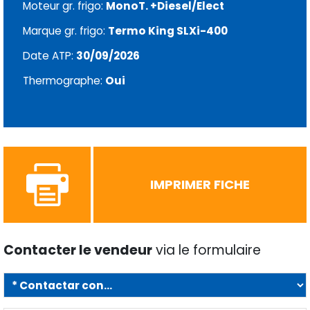
Moteur gr. frigo:
MonoT. +Diesel/Elect
Marque gr. frigo:
Termo King SLXi-400
Date ATP:
30/09/2026
Thermographe:
Oui
IMPRIMER FICHE
Contacter le vendeur
via le formulaire