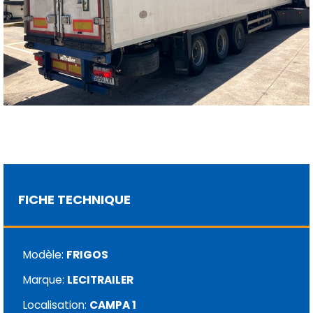
FICHE TECHNIQUE
Modèle:
FRIGOS
Marque:
LECITRAILER
Localisation:
CAMPA 1