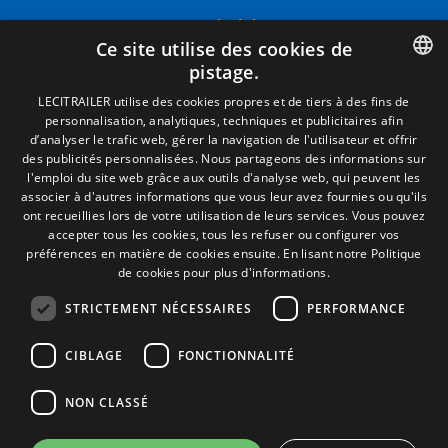
Termes juridiques
Ce site utilise des cookies de
Mentions Légales
pistage.
Politique de Confidentialité
Politique de Cookies
SPANISH
LECITRAILER utilise des cookies propres et de tiers à des fins de
Conditions générales de vente
personnalisation, analytiques, techniques et publicitaires afin
ENGLISH
Gérer les cookies
d’analyser le trafic web, gérer la navigation de l'utilisateur et offrir
des publicités personnalisées. Nous partageons des informations sur
FRENCH
l'emploi du site web grâce aux outils d'analyse web, qui peuvent les
associer à d'autres informations que vous leur avez fournies ou qu'ils
Contact
ITALIAN
ont recueillies lors de votre utilisation de leurs services. Vous pouvez
accepter tous les cookies, tous les refuser ou configurer vos
Camino de los Huertos, S/N. Apdo 100
PORTUGUESE
préférences en matière de cookies ensuite.
En lisant notre Politique
50620 - Casetas (Zaragoza) SPAIN
de cookies pour plus d'informations.
STRICTEMENT NÉCESSAIRES
PERFORMANCE
+(34) 976 462 121
CIBLAGE
FONCTIONNALITÉ
NON CLASSÉ