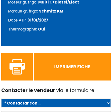
Moteur gr. frigo:
MultiT.+Diesel/Elect
Marque gr. frigo:
Schmitz KM
Date ATP:
31/01/2027
Thermographe:
Oui
IMPRIMER FICHE
Contacter le vendeur
via le formulaire