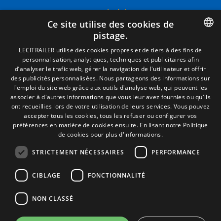
Termes juridiques
Ce site utilise des cookies de
Mentions Légales
pistage.
Politique de Confidentialité
Politique de Cookies
SPANISH
LECITRAILER utilise des cookies propres et de tiers à des fins de
Conditions générales de vente
personnalisation, analytiques, techniques et publicitaires afin
ENGLISH
Gérer les cookies
d’analyser le trafic web, gérer la navigation de l'utilisateur et offrir
des publicités personnalisées. Nous partageons des informations sur
FRENCH
l'emploi du site web grâce aux outils d'analyse web, qui peuvent les
associer à d'autres informations que vous leur avez fournies ou qu'ils
Contact
ITALIAN
ont recueillies lors de votre utilisation de leurs services. Vous pouvez
accepter tous les cookies, tous les refuser ou configurer vos
Camino de los Huertos, S/N. Apdo 100
PORTUGUESE
préférences en matière de cookies ensuite.
En lisant notre Politique
50620 - Casetas (Zaragoza) SPAIN
de cookies pour plus d'informations.
STRICTEMENT NÉCESSAIRES
PERFORMANCE
+(34) 976 462 121
CIBLAGE
FONCTIONNALITÉ
NON CLASSÉ