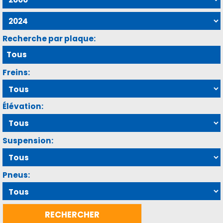
Recherche par plaque:
Freins:
Élévation:
Suspension:
Pneus: