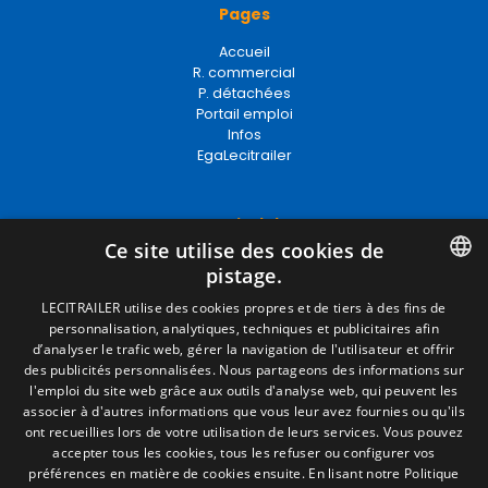
Pages
Accueil
R. commercial
P. détachées
Portail emploi
Infos
EgaLecitrailer
Termes juridiques
Ce site utilise des cookies de
Mentions Légales
pistage.
Politique de Confidentialité
Politique de Cookies
SPANISH
LECITRAILER utilise des cookies propres et de tiers à des fins de
Conditions générales de vente
personnalisation, analytiques, techniques et publicitaires afin
ENGLISH
Gérer les cookies
d’analyser le trafic web, gérer la navigation de l'utilisateur et offrir
des publicités personnalisées. Nous partageons des informations sur
FRENCH
l'emploi du site web grâce aux outils d'analyse web, qui peuvent les
associer à d'autres informations que vous leur avez fournies ou qu'ils
Contact
ITALIAN
ont recueillies lors de votre utilisation de leurs services. Vous pouvez
accepter tous les cookies, tous les refuser ou configurer vos
Camino de los Huertos, S/N. Apdo 100
PORTUGUESE
préférences en matière de cookies ensuite.
En lisant notre Politique
50620 - Casetas (Zaragoza) SPAIN