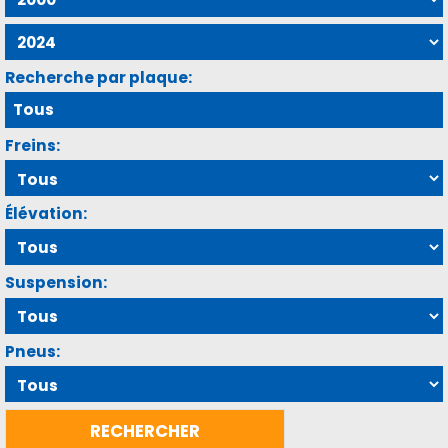
Recherche par plaque:
Freins:
Élévation:
Suspension:
Pneus: