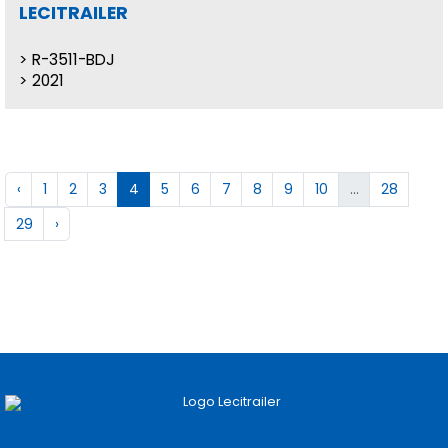
LECITRAILER
R-3511-BDJ
2021
‹
1
2
3
4
5
6
7
8
9
10
...
28
29
›