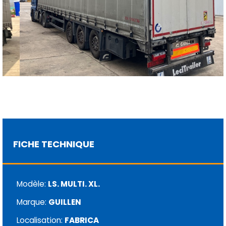
FICHE TECHNIQUE
Modèle:
LS. MULTI. XL.
Marque:
GUILLEN
Localisation:
FABRICA