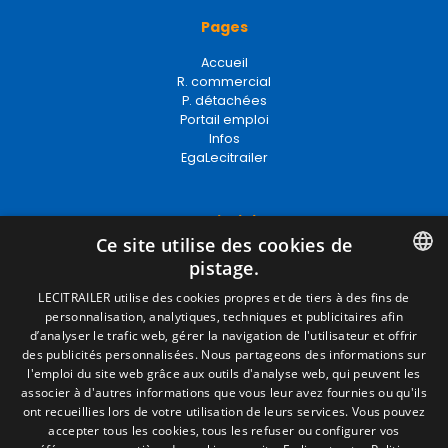
Pages
Accueil
R. commercial
P. détachées
Portail emploi
Infos
EgaLecitrailer
Termes juridiques
Ce site utilise des cookies de
Mentions Légales
pistage.
Politique de Confidentialité
Politique de Cookies
SPANISH
LECITRAILER utilise des cookies propres et de tiers à des fins de
Conditions générales de vente
personnalisation, analytiques, techniques et publicitaires afin
ENGLISH
Gérer les cookies
d’analyser le trafic web, gérer la navigation de l'utilisateur et offrir
des publicités personnalisées. Nous partageons des informations sur
FRENCH
l'emploi du site web grâce aux outils d'analyse web, qui peuvent les
associer à d'autres informations que vous leur avez fournies ou qu'ils
Contact
ITALIAN
ont recueillies lors de votre utilisation de leurs services. Vous pouvez
accepter tous les cookies, tous les refuser ou configurer vos
Camino de los Huertos, S/N. Apdo 100
PORTUGUESE