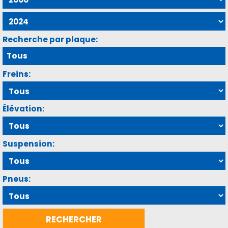
Recherche par plaque:
Freins:
Élévation:
Suspension:
Pneus: