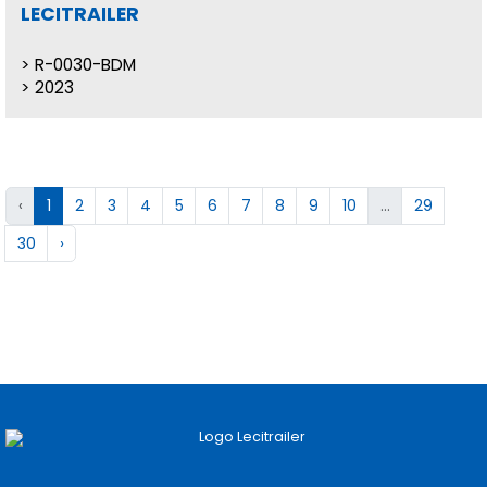
LECITRAILER
R-0030-BDM
2023
‹
1
2
3
4
5
6
7
8
9
10
...
29
30
›