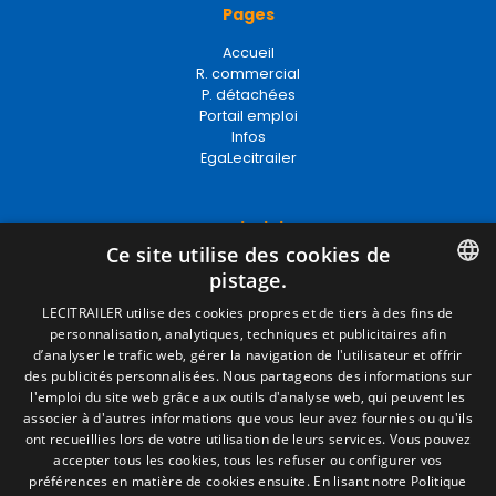
Pages
Accueil
R. commercial
P. détachées
Portail emploi
Infos
EgaLecitrailer
Termes juridiques
Ce site utilise des cookies de
Mentions Légales
pistage.
Politique de Confidentialité
Politique de Cookies
SPANISH
LECITRAILER utilise des cookies propres et de tiers à des fins de
Conditions générales de vente
personnalisation, analytiques, techniques et publicitaires afin
ENGLISH
Gérer les cookies
d’analyser le trafic web, gérer la navigation de l'utilisateur et offrir
des publicités personnalisées. Nous partageons des informations sur
FRENCH
l'emploi du site web grâce aux outils d'analyse web, qui peuvent les
associer à d'autres informations que vous leur avez fournies ou qu'ils
Contact
ITALIAN
ont recueillies lors de votre utilisation de leurs services. Vous pouvez
accepter tous les cookies, tous les refuser ou configurer vos
Camino de los Huertos, S/N. Apdo 100
PORTUGUESE
préférences en matière de cookies ensuite.
En lisant notre Politique
50620 - Casetas (Zaragoza) SPAIN