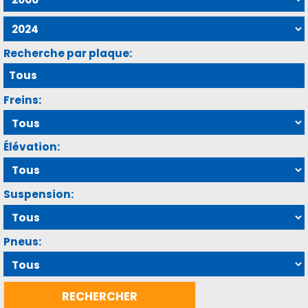
Recherche par plaque:
Freins:
Élévation:
Suspension:
Pneus: