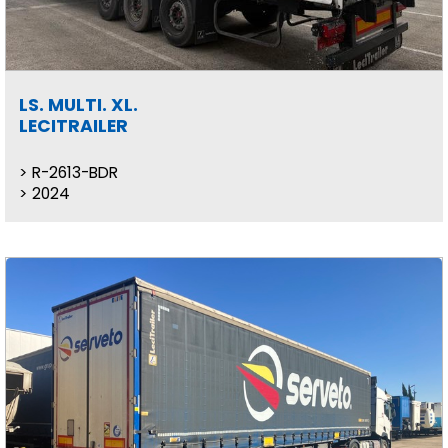
LS. MULTI. XL.
LECITRAILER
R-2613-BDR
2024