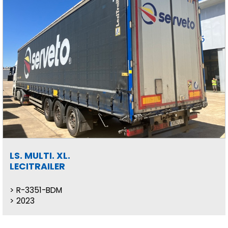
LS. MULTI. XL.
LECITRAILER
R-3351-BDM
2023