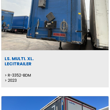
LS. MULTI. XL.
LECITRAILER
R-3352-BDM
2023