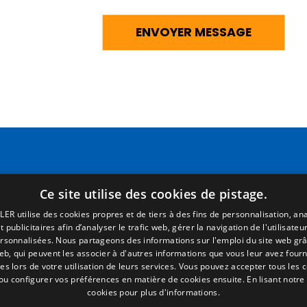
Pages
Termes juridiques
Ce site utilise des cookies de pistage.
Accueil
Mentions Légales
LER utilise des cookies propres et de tiers à des fins de personnalisation, ana
R. commercial
Politique de Confidentialité
 publicitaires afin d’analyser le trafic web, gérer la navigation de l'utilisateur
P. détachées
Politique de Cookies
ersonnalisées. Nous partageons des informations sur l'emploi du site web grâ
Portail emploi
Conditions générales de vent
eb, qui peuvent les associer à d'autres informations que vous leur avez fourni
ies lors de votre utilisation de leurs services. Vous pouvez accepter tous les 
Infos
Gérer les cookies
 ou configurer vos préférences en matière de cookies ensuite.
En lisant notre
EgaLecitrailer
cookies pour plus d'informations.