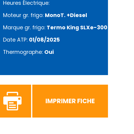
Heures Électrique:
Moteur gr. frigo:
MonoT. +Diesel
Marque gr. frigo:
Termo King SLXe-300
Date ATP:
01/08/2025
Thermographe:
Oui
IMPRIMER FICHE