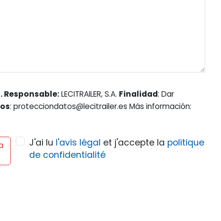
. Responsable:
LECITRAILER, S.A.
Finalidad
: Dar
hos
: protecciondatos@lecitrailer.es Más información:
J'ai lu
l'avis légal
et j'accepte la
politique
a
de confidentialité