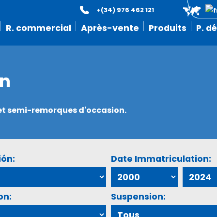
+(34) 976 462 121
R. commercial
Après-vente
Produits
P. d
on
s et semi-remorques d'occasion.
ión:
Date Immatriculation:
on:
Suspension: