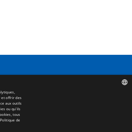
Contact
Camino de los Huertos, S/N. Apdo 100
lytiques,
50620 - Casetas (Zaragoza) SPAIN
 et offrir des
SPANISH
ce aux outils
e
es ou qu'ils
ENGLISH
cookies, tous
+(34) 976 462 121
 Politique de
FRENCH