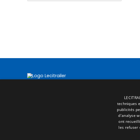
LECITRAI
techniques et
publicités p
d'analyse w
ont recueill
les refuser