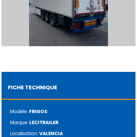
FICHE TECHNIQUE
Modèle:
FRIGOS
Marque:
LECITRAILER
Localisation:
VALENCIA