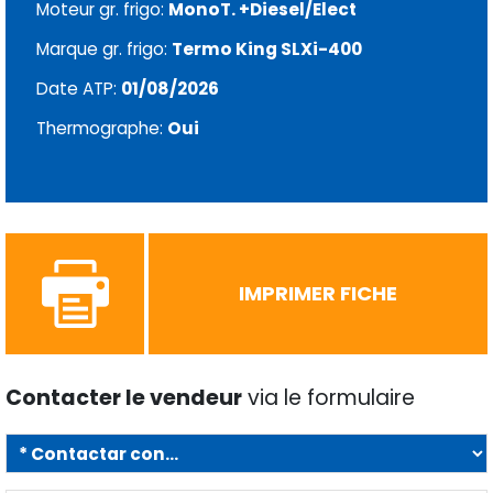
Moteur gr. frigo:
MonoT. +Diesel/Elect
Marque gr. frigo:
Termo King SLXi-400
Date ATP:
01/08/2026
Thermographe:
Oui
IMPRIMER FICHE
Contacter le vendeur
via le formulaire