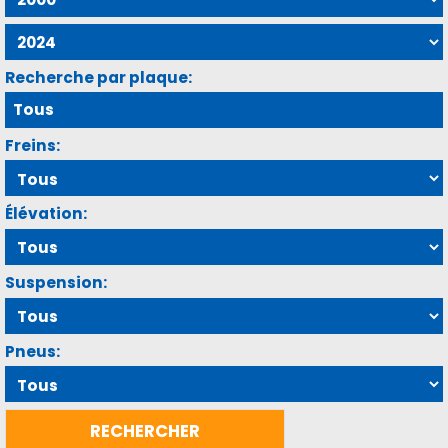
Recherche par plaque:
Freins:
Élévation:
Suspension:
Pneus: