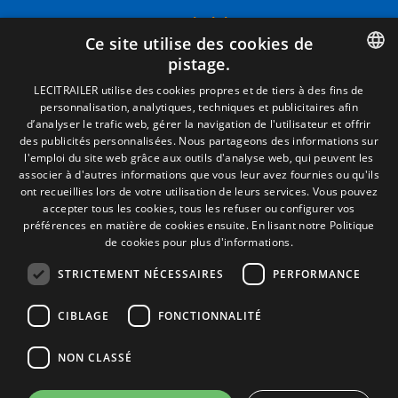
Termes juridiques
Ce site utilise des cookies de
Mentions Légales
pistage.
Politique de Confidentialité
Politique de Cookies
SPANISH
LECITRAILER utilise des cookies propres et de tiers à des fins de
Conditions générales de vente
personnalisation, analytiques, techniques et publicitaires afin
ENGLISH
Gérer les cookies
d’analyser le trafic web, gérer la navigation de l'utilisateur et offrir
des publicités personnalisées. Nous partageons des informations sur
FRENCH
l'emploi du site web grâce aux outils d'analyse web, qui peuvent les
associer à d'autres informations que vous leur avez fournies ou qu'ils
Contact
ITALIAN
ont recueillies lors de votre utilisation de leurs services. Vous pouvez
accepter tous les cookies, tous les refuser ou configurer vos
Camino de los Huertos, S/N. Apdo 100
PORTUGUESE
préférences en matière de cookies ensuite.
En lisant notre Politique
50620 - Casetas (Zaragoza) SPAIN
de cookies pour plus d'informations.
STRICTEMENT NÉCESSAIRES
PERFORMANCE
+(34) 976 462 121
CIBLAGE
FONCTIONNALITÉ
NON CLASSÉ