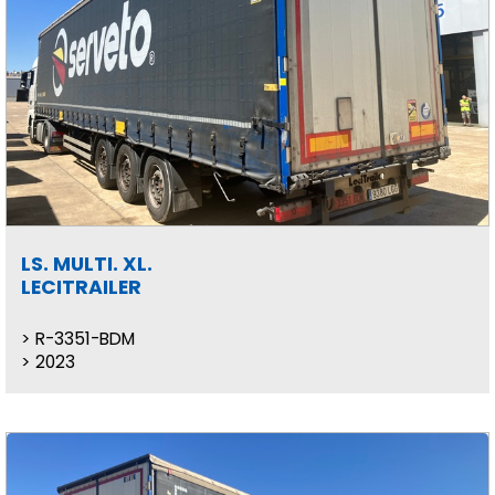
LS. MULTI. XL.
LECITRAILER
R-3351-BDM
2023