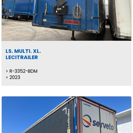
LS. MULTI. XL.
LECITRAILER
R-3352-BDM
2023