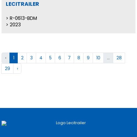
LECITRAILER
R-0613-BDM
2023
‹
1
2
3
4
5
6
7
8
9
10
...
28
29
›