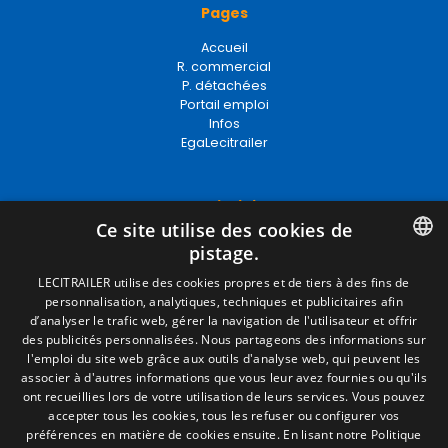
Pages
Accueil
R. commercial
P. détachées
Portail emploi
Infos
EgaLecitrailer
Termes juridiques
Ce site utilise des cookies de
Mentions Légales
pistage.
Politique de Confidentialité
Politique de Cookies
SPANISH
LECITRAILER utilise des cookies propres et de tiers à des fins de
Conditions générales de vente
personnalisation, analytiques, techniques et publicitaires afin
ENGLISH
Gérer les cookies
d’analyser le trafic web, gérer la navigation de l'utilisateur et offrir
des publicités personnalisées. Nous partageons des informations sur
FRENCH
l'emploi du site web grâce aux outils d'analyse web, qui peuvent les
associer à d'autres informations que vous leur avez fournies ou qu'ils
Contact
ITALIAN
ont recueillies lors de votre utilisation de leurs services. Vous pouvez
accepter tous les cookies, tous les refuser ou configurer vos
Camino de los Huertos, S/N. Apdo 100
PORTUGUESE
préférences en matière de cookies ensuite.
En lisant notre Politique
50620 - Casetas (Zaragoza) SPAIN