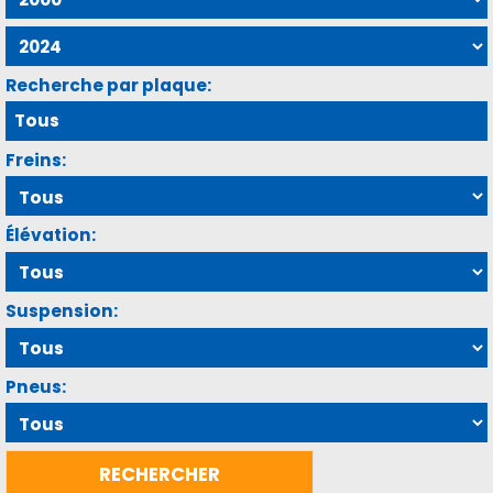
Recherche par plaque:
Freins:
Élévation:
Suspension:
Pneus: