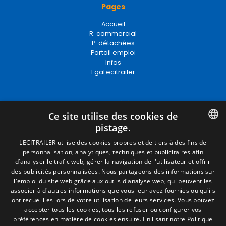
Pages
Accueil
R. commercial
P. détachées
Portail emploi
Infos
EgaLecitrailer
Termes juridiques
Ce site utilise des cookies de
Mentions Légales
pistage.
Politique de Confidentialité
Politique de Cookies
SPANISH
LECITRAILER utilise des cookies propres et de tiers à des fins de
Conditions générales de vente
personnalisation, analytiques, techniques et publicitaires afin
ENGLISH
Gérer les cookies
d’analyser le trafic web, gérer la navigation de l'utilisateur et offrir
des publicités personnalisées. Nous partageons des informations sur
FRENCH
l'emploi du site web grâce aux outils d'analyse web, qui peuvent les
associer à d'autres informations que vous leur avez fournies ou qu'ils
Contact
ITALIAN
ont recueillies lors de votre utilisation de leurs services. Vous pouvez
accepter tous les cookies, tous les refuser ou configurer vos
Camino de los Huertos, S/N. Apdo 100
PORTUGUESE
préférences en matière de cookies ensuite.
En lisant notre Politique
50620 - Casetas (Zaragoza) SPAIN