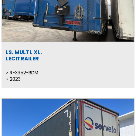
LS. MULTI. XL.
LECITRAILER
R-3352-BDM
2023