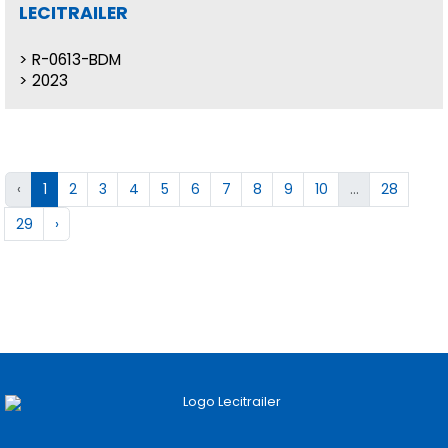
LECITRAILER
R-0613-BDM
2023
‹
1
2
3
4
5
6
7
8
9
10
...
28
29
›