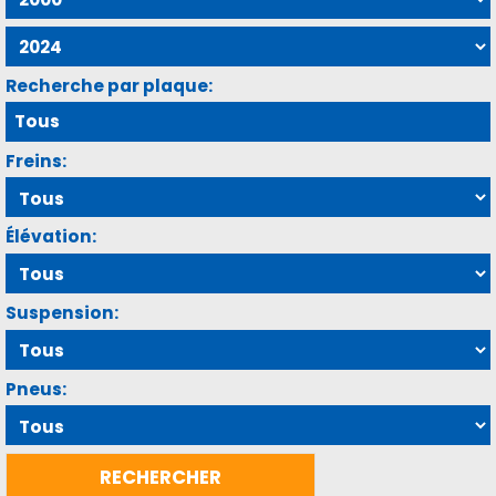
Recherche par plaque:
Freins:
Élévation:
Suspension:
Pneus: