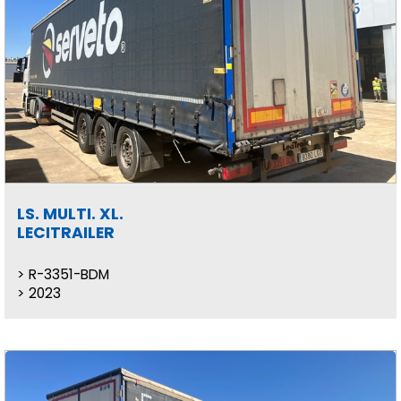
LS. MULTI. XL.
LECITRAILER
R-3351-BDM
2023