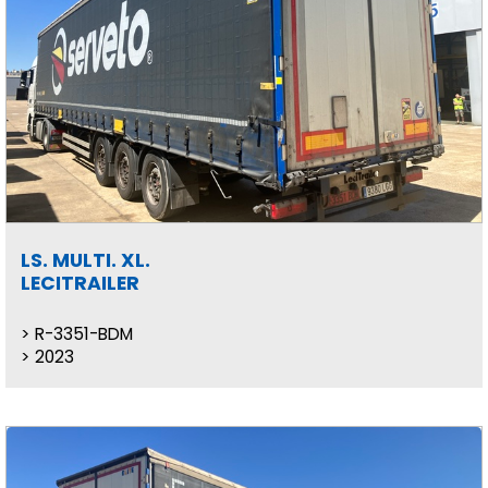
LS. MULTI. XL.
LECITRAILER
R-3351-BDM
2023