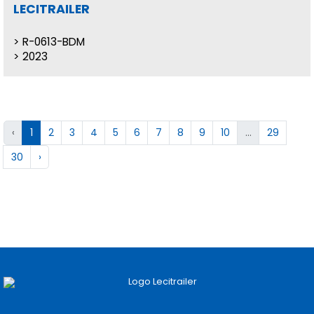
LECITRAILER
R-0613-BDM
2023
‹
1
2
3
4
5
6
7
8
9
10
...
29
30
›