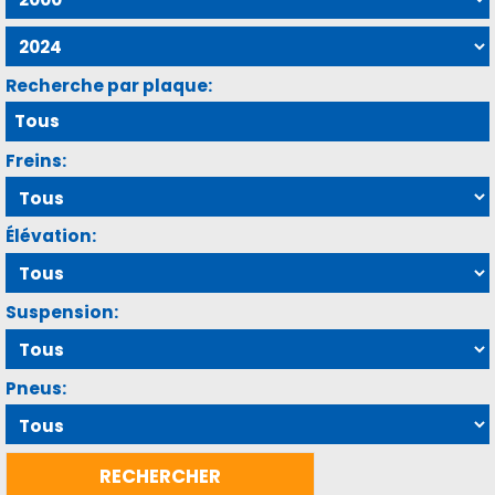
Recherche par plaque:
Freins:
Élévation:
Suspension:
Pneus: