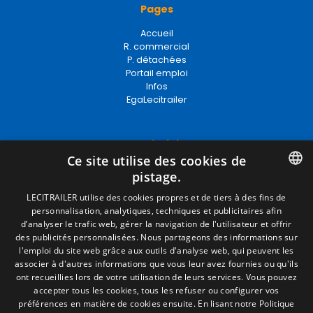
Pages
Accueil
R. commercial
P. détachées
Portail emploi
Infos
EgaLecitrailer
Termes juridiques
Ce site utilise des cookies de
Mentions Légales
pistage.
Politique de Confidentialité
Politique de Cookies
SPANISH
LECITRAILER utilise des cookies propres et de tiers à des fins de
Conditions générales de vente
personnalisation, analytiques, techniques et publicitaires afin
ENGLISH
Gérer les cookies
d’analyser le trafic web, gérer la navigation de l'utilisateur et offrir
des publicités personnalisées. Nous partageons des informations sur
FRENCH
l'emploi du site web grâce aux outils d'analyse web, qui peuvent les
associer à d'autres informations que vous leur avez fournies ou qu'ils
Contact
ITALIAN
ont recueillies lors de votre utilisation de leurs services. Vous pouvez
accepter tous les cookies, tous les refuser ou configurer vos
Camino de los Huertos, S/N. Apdo 100
PORTUGUESE
préférences en matière de cookies ensuite.
En lisant notre Politique
50620 - Casetas (Zaragoza) SPAIN