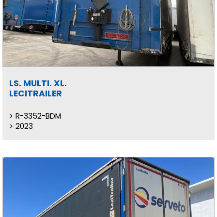
LS. MULTI. XL.
LECITRAILER
R-3352-BDM
2023