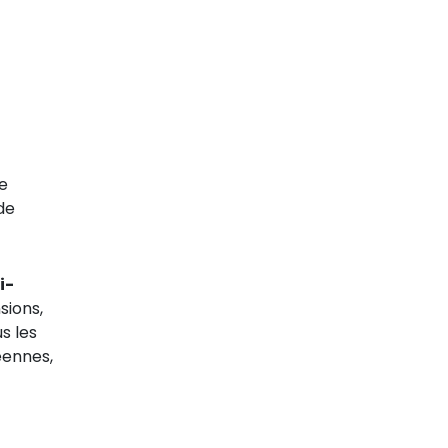
e
de
i-
sions,
us les
ennes,