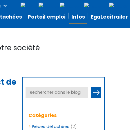
étachées
Portail emploi
Infos
EgaLecitrailer
tre société
st de
Catégories
>
Pièces détachées
(2)